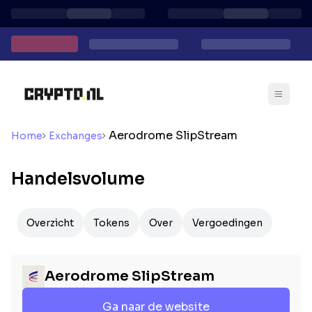
Aerodrome SlipStream
Home
Exchanges
Handelsvolume
Overzicht
Tokens
Over
Vergoedingen
Aerodrome SlipStream
Ga naar de website