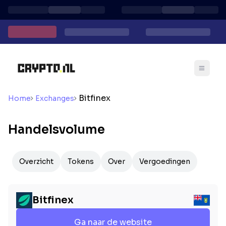
Bitfinex
Home
Exchanges
Handelsvolume
Overzicht
Tokens
Over
Vergoedingen
Bitfinex
Ga naar de website