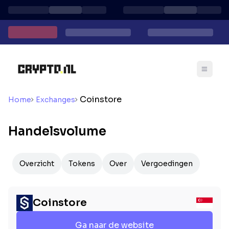
Coinstore
Home
Exchanges
Handelsvolume
Overzicht
Tokens
Over
Vergoedingen
Coinstore
Ga naar de website