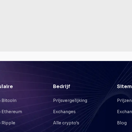
laire
Bedrijf
Sitem
 Bitcoin
Prijsvergelijking
Prijzen
 Ethereum
Exchanges
Excha
 Ripple
Alle crypto's
Blog