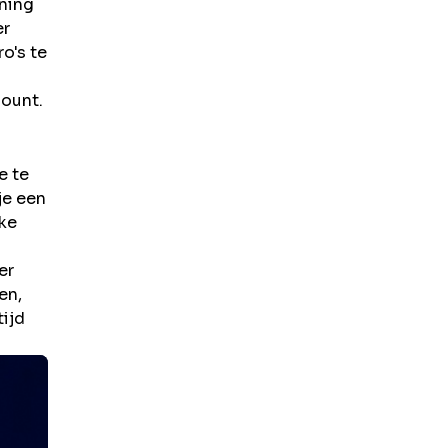
ening
er
o's te
count.
e te
je een
jke
er
en,
tijd