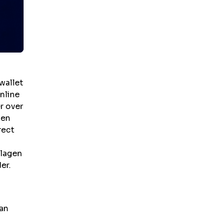
wallet
nline
r over
len
rect
slagen
er.
van