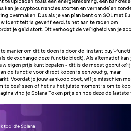
t te uploaden zoals een energierekening, een bankrek
kan je cryptocurrencies storten en verhandelen zond
ning overmaken. Dus als je van plan bent om
SOL
met Eur
identiteit is geverifieerd, is het aan te raden om
rdat je geld stort. Dit verhoogt de veiligheid van je ac
e manier om dit te doen is door de 'instant buy'-functi
ls de exchange deze functie biedt). Als alternatief kan 
 eigen prijs kunt bepalen - dit is de meest gebruikeli
an de functie voor direct kopen is eenvoudig, maar
rkt. Voordat je jouw aankoop doet, wil je misschien me
te beslissen of het nu het juiste moment is om te kop
agina vind je Solana Token prijs en hoe deze de laatste 
k tool die
Solana