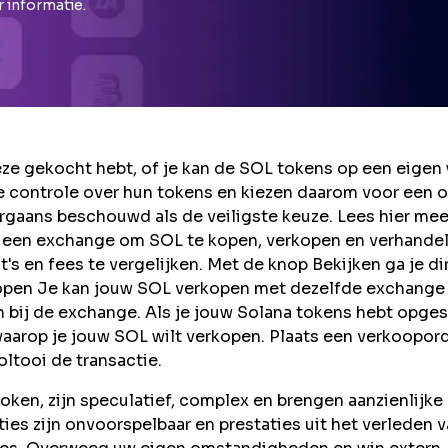
r informatie.
e gekocht hebt, of je kan de SOL tokens op een eigen 
 controle over hun tokens en kiezen daarom voor een o
rgaans beschouwd als de veiligste keuze. Lees hier mee
 een exchange om SOL te kopen, verkopen en verhande
s en fees te vergelijken. Met de knop Bekijken ga je di
kopen Je kan jouw SOL verkopen met dezelfde exchange
n bij de exchange. Als je jouw Solana tokens hebt opge
waarop je jouw SOL wilt verkopen. Plaats een verkoopord
oltooi de transactie.
ken, zijn speculatief, complex en brengen aanzienlijke
taties zijn onvoorspelbaar en prestaties uit het verleden 