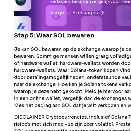
verkopen. Bekijk en vergelijk voor mee
Vergelijk Exchanges
Stap 5: Waar
SOL
bewaren
Je kan SOL bewaren op de exchange waarop je dez
bewaren. Sommige mensen willen graag volledige
of hardware wallet. hardware-wallets worden doo
hardware-wallets. Waar Solana-token kopen Vind
door betalingsmogelijkheden, ondersteunde vault'
naar de exchange. Hoe kan je Solana tokens ver
waarop je deze hebt gekocht: Meld je hiervoor aa
in een online wallet, vergelijk dan de exchanges 
Kies het bedrag aan SOL dat je wilt verkopen en v
DISCLAIMER Cryptocurrencies, inclusief Solana To
risico's met zich mee - ze zijn zeer volatiel. Pres