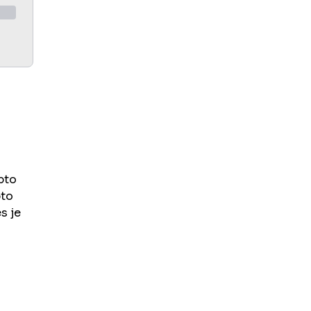
pto
pto
s je