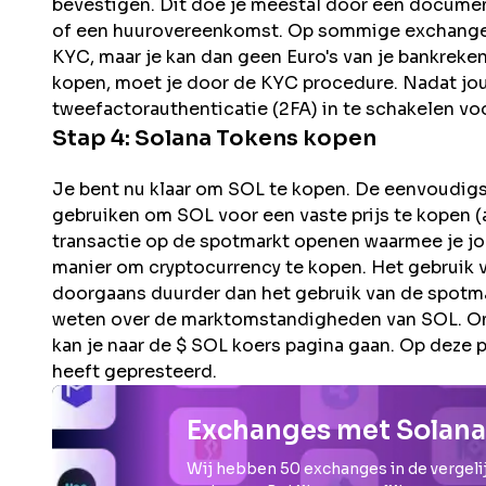
bevestigen. Dit doe je meestal door een documen
of een huurovereenkomst. Op sommige exchanges 
KYC, maar je kan dan geen Euro's van je bankreke
kopen, moet je door de KYC procedure. Nadat jouw 
tweefactorauthenticatie (2FA) in te schakelen voo
Stap 4:
Solana
Tokens kopen
Je bent nu klaar om SOL te kopen. De eenvoudigst
gebruiken om SOL voor een vaste prijs te kopen (a
transactie op de spotmarkt openen waarmee je jouw
manier om cryptocurrency te kopen. Het gebruik v
doorgaans duurder dan het gebruik van de spotma
weten over de marktomstandigheden van SOL. Om 
kan je naar de $ SOL koers pagina gaan. Op deze p
heeft gepresteerd.
Exchanges met Solana
Wij hebben
50
exchanges in de vergelij