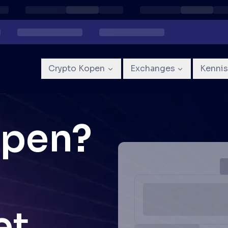
Crypto Kopen
Exchanges
Kenni
open?
et