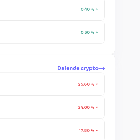
0.40
%
0.30
%
Dalende crypto
25.60
%
24.00
%
17.80
%