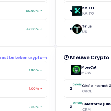
KAITO
4
60.90
%
KAITO
Talus
5
47.50
%
US
🕑 Nieuwe Crypto
est bekeken crypto
MowCat
1
1.90
%
MOW
Circle Internet
2
1.00
%
CRCL
Salesforce (Din
3
2.50
%
CRM