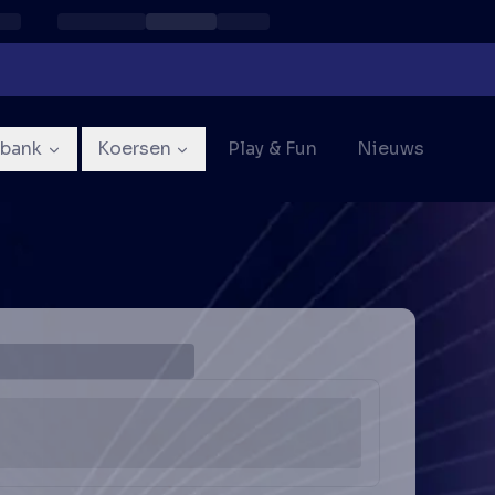
sbank
Koersen
Play & Fun
Nieuws