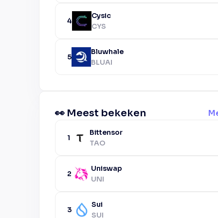
Cysic
4
CYS
Bluwhale
5
BLUAI
👀 Meest bekeken
Me
Bittensor
1
TAO
Uniswap
2
UNI
Sui
3
SUI