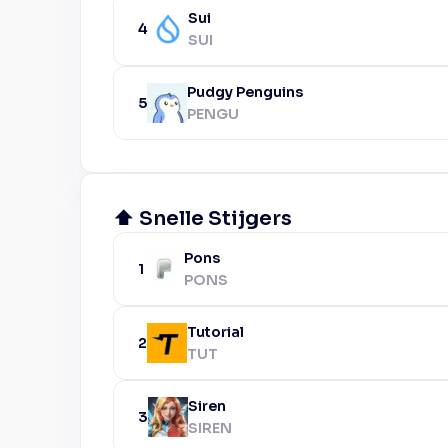
Sui
4
SUI
Pudgy Penguins
5
PENGU
⬆️ Snelle Stijgers
Pons
1
PONS
Tutorial
2
TUT
Siren
3
SIREN