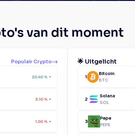
pto's van dit moment
🌟 Uitgelicht
Populair Crypto
Bitcoin
1
20.40
%
BTC
Solana
2
3.10
%
SOL
Pepe
3
1.00
%
PEPE