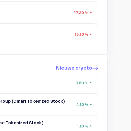
17.20
%
15.10
%
Nieuwe crypto
0.50
%
 Group (Dinari Tokenized Stock)
4.10
%
ari Tokenized Stock)
1.10
%