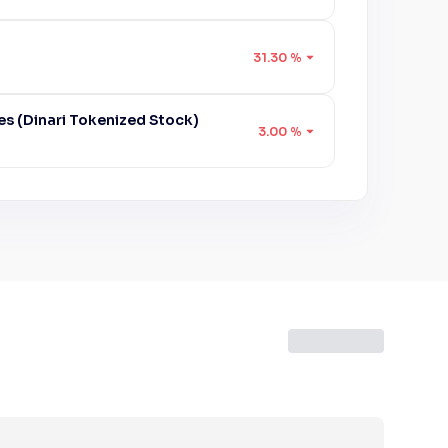
31.30
%
es (Dinari Tokenized Stock)
3.00
%