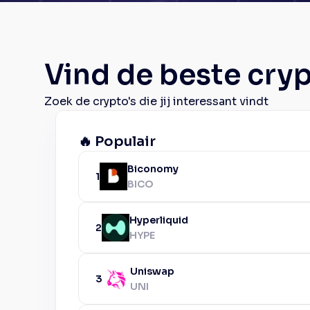
Vind de beste cry
Zoek de crypto's die jij interessant vindt
🔥 Populair
Biconomy
1
BICO
Hyperliquid
2
HYPE
Uniswap
3
UNI