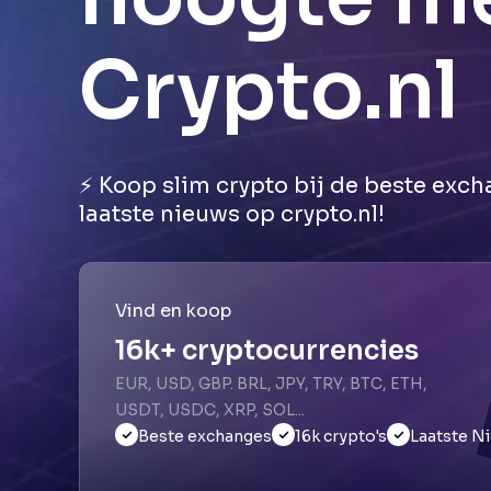
Crypto.nl
⚡ Koop slim crypto bij de beste exch
laatste nieuws op crypto.nl!
Vind en koop
16k+ cryptocurrencies
EUR, USD, GBP. BRL, JPY, TRY, BTC, ETH,
USDT, USDC, XRP, SOL...
Beste exchanges
16k crypto's
Laatste N