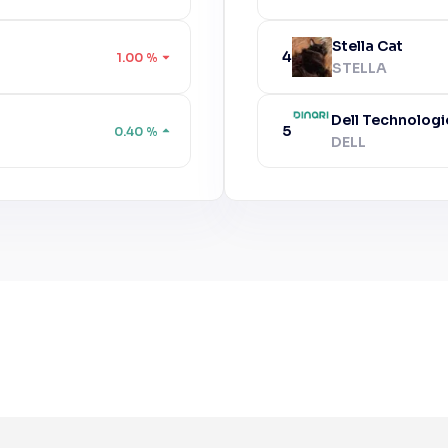
Stella Cat
4
1.00
%
STELLA
Dell Technologi
5
0.40
%
DELL