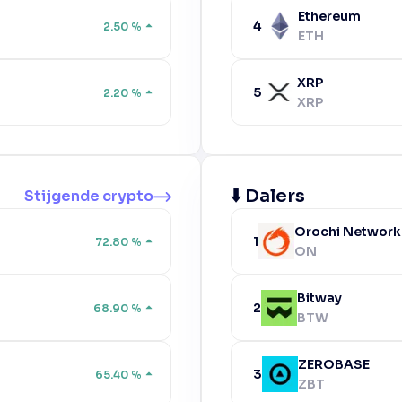
Ethereum
4
2.50
%
ETH
XRP
5
2.20
%
XRP
⬇️ Dalers
Stijgende crypto
Orochi Network
1
72.80
%
ON
Bitway
2
68.90
%
BTW
ZEROBASE
3
65.40
%
ZBT