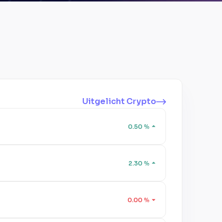
Uitgelicht Crypto
0.50
%
2.30
%
0.00
%