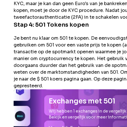
KYC, maar je kan dan geen Euro's van je bankreke
kopen, moet je door de KYC procedure. Nadat jouw 
tweefactorauthenticatie (2FA) in te schakelen voo
Stap 4:
501
Tokens kopen
Je bent nu klaar om 501 te kopen. De eenvoudigste
gebruiken om 501 voor een vaste prijs te kopen (al
transactie op de spotmarkt openen waarmee je jouw
manier om cryptocurrency te kopen. Het gebruik v
doorgaans duurder dan het gebruik van de spotma
weten over de marktomstandigheden van 501. Om t
je naar de $ 501 koers pagina gaan. Op deze pagina
gepresteerd.
Exchanges met 501
Wij hebben
1
exchanges in de vergelijk
Bekijk en vergelijk voor meer informati