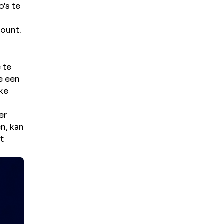
's te
count.
 te
e een
jke
er
n, kan
ft