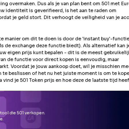
ning overmaken. Dus als je van plan bent om
501
met Euro
identiteit is geverifieerd, is het aan te raden om
rdat je geld stort. Dit verhoogt de veiligheid van je ac
 manier om dit te doen is door de 'instant buy'-functie
s de exchange deze functie biedt). Als alternatief kan j
 eigen prijs kunt bepalen - dit is de meest gebruikeli
an de functie voor direct kopen is eenvoudig, maar
rkt. Voordat je jouw aankoop doet, wil je misschien me
e beslissen of het nu het juiste moment is om te kope
 vind je 501 Token prijs en hoe deze de laatste tijd hee
 tool die
501
verkopen.
e.