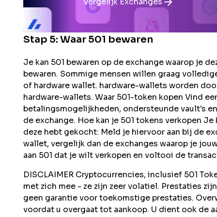
Vergelijk Exchanges
Stap 5: Waar
501
bewaren
Je kan 501 bewaren op de exchange waarop je deze
bewaren. Sommige mensen willen graag volledige
of hardware wallet. hardware-wallets worden doo
hardware-wallets. Waar 501-token kopen Vind ee
betalingsmogelijkheden, ondersteunde vault's en f
de exchange. Hoe kan je 501 tokens verkopen Je
deze hebt gekocht: Meld je hiervoor aan bij de e
wallet, vergelijk dan de exchanges waarop je jouw
aan 501 dat je wilt verkopen en voltooi de transac
DISCLAIMER Cryptocurrencies, inclusief 501 Token,
met zich mee - ze zijn zeer volatiel. Prestaties zi
geen garantie voor toekomstige prestaties. Ove
voordat u overgaat tot aankoop. U dient ook de aa