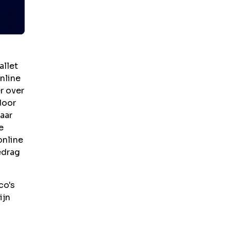
allet
nline
r over
door
aar
e
online
edrag
co's
ijn