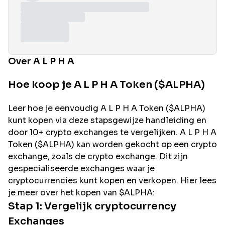
Over A L P H A
Hoe koop je A L P H A Token ($ALPHA)
Leer hoe je eenvoudig
A L P H A
Token (
$ALPHA
)
kunt kopen via deze stapsgewijze handleiding en
door 10+ crypto exchanges te vergelijken.
A L P H A
Token (
$ALPHA
) kan worden gekocht op een crypto
exchange, zoals de
crypto exchange. Dit zijn
gespecialiseerde exchanges waar je
cryptocurrencies kunt kopen en verkopen. Hier lees
je meer over het kopen van
$ALPHA
:
Stap 1: Vergelijk cryptocurrency
Exchanges