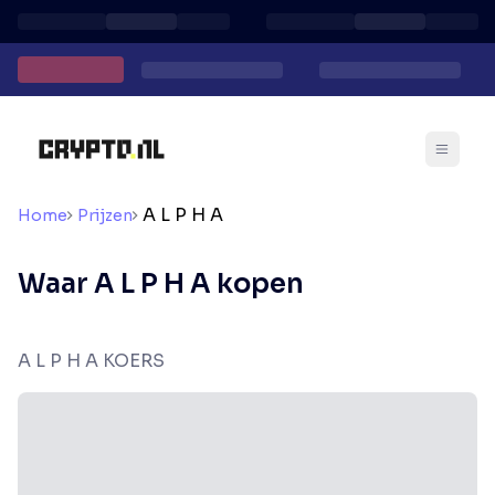
A L P H A
Home
Prijzen
Waar A L P H A kopen
A L P H A KOERS