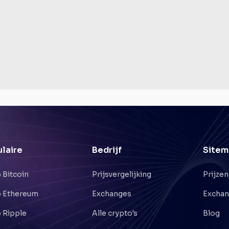
laire
Bedrijf
Sitem
 Bitcoin
Prijsvergelijking
Prijzen
 Ethereum
Exchanges
Excha
 Ripple
Alle crypto's
Blog