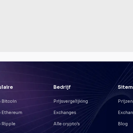
laire
Bedrijf
Sitem
 Bitcoin
Prijsvergelijking
Prijzen
 Ethereum
Exchanges
Excha
 Ripple
Alle crypto's
Blog