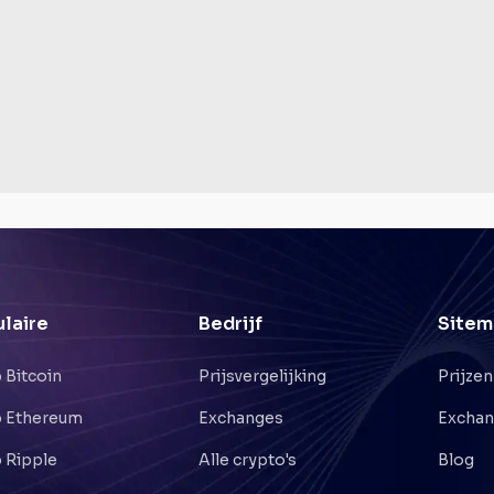
laire
Bedrijf
Sitem
 Bitcoin
Prijsvergelijking
Prijzen
 Ethereum
Exchanges
Excha
 Ripple
Alle crypto's
Blog