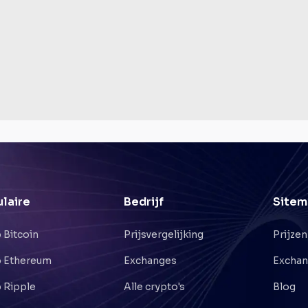
laire
Bedrijf
Sitem
 Bitcoin
Prijsvergelijking
Prijzen
 Ethereum
Exchanges
Excha
 Ripple
Alle crypto's
Blog