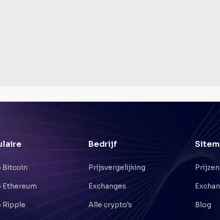
laire
Bedrijf
Sitem
 Bitcoin
Prijsvergelijking
Prijzen
 Ethereum
Exchanges
Excha
 Ripple
Alle crypto's
Blog