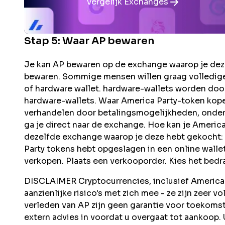
Vergelijk Exchanges
Stap 5: Waar
AP
bewaren
Je kan AP bewaren op de exchange waarop je deze
bewaren. Sommige mensen willen graag volledige
of hardware wallet. hardware-wallets worden doo
hardware-wallets. Waar America Party-token kop
verhandelen door betalingsmogelijkheden, onders
ga je direct naar de exchange. Hoe kan je Ameri
dezelfde exchange waarop je deze hebt gekocht: M
Party tokens hebt opgeslagen in een online walle
verkopen. Plaats een verkooporder. Kies het bedra
DISCLAIMER Cryptocurrencies, inclusief America 
aanzienlijke risico's met zich mee - ze zijn zeer vo
verleden van AP zijn geen garantie voor toekom
extern advies in voordat u overgaat tot aankoop. 