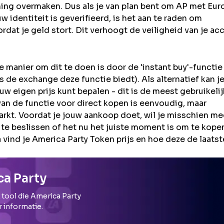
ning overmaken. Dus als je van plan bent om
AP
met Euro
identiteit is geverifieerd, is het aan te raden om
rdat je geld stort. Dit verhoogt de veiligheid van je ac
 manier om dit te doen is door de 'instant buy'-functie
s de exchange deze functie biedt). Als alternatief kan j
 eigen prijs kunt bepalen - dit is de meest gebruikeli
an de functie voor direct kopen is eenvoudig, maar
rkt. Voordat je jouw aankoop doet, wil je misschien me
 beslissen of het nu het juiste moment is om te kopen
vind je America Party Token prijs en hoe deze de laatste
a Party
 tool die
America Party
r informatie.