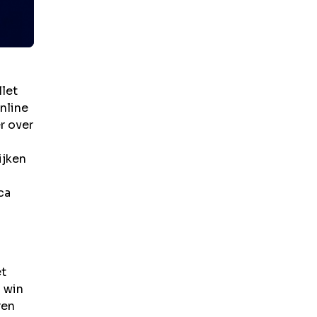
let
nline
r over
ijken
ca
et
 win
ren