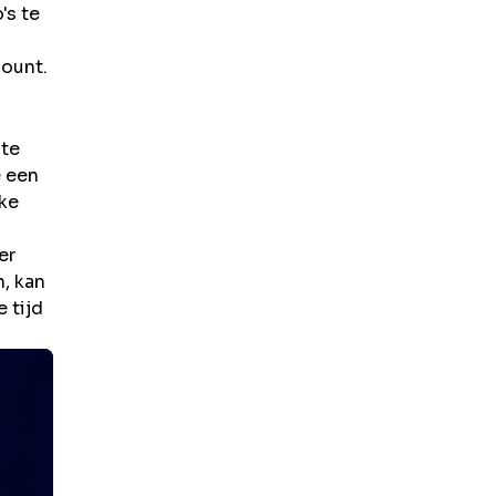
's te
count.
 te
e een
jke
er
, kan
 tijd