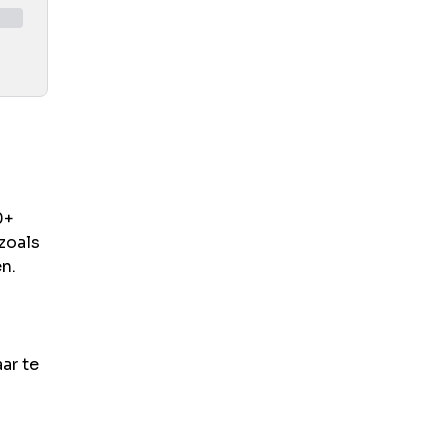
0+
zoals
n.
ar te