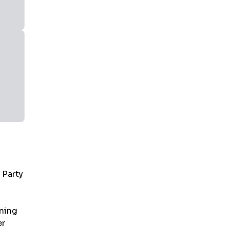
 Party
ening
er