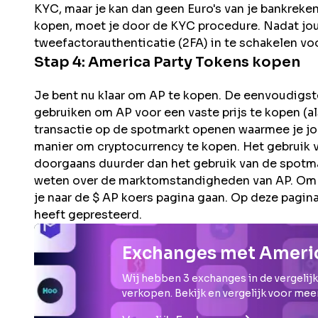
KYC, maar je kan dan geen Euro's van je bankreke
kopen, moet je door de KYC procedure. Nadat jouw 
tweefactorauthenticatie (2FA) in te schakelen voo
Stap 4:
America Party
Tokens kopen
Je bent nu klaar om AP te kopen. De eenvoudigste
gebruiken om AP voor een vaste prijs te kopen (al
transactie op de spotmarkt openen waarmee je jouw
manier om cryptocurrency te kopen. Het gebruik v
doorgaans duurder dan het gebruik van de spotma
weten over de marktomstandigheden van AP. Om te
je naar de $ AP koers pagina gaan. Op deze pagina 
heeft gepresteerd.
Exchanges met Americ
Wij hebben
3
exchanges in de vergelijk
verkopen. Bekijk en vergelijk voor mee