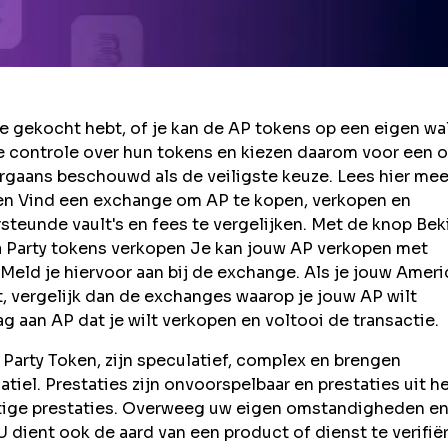
 gekocht hebt, of je kan de AP tokens op een eigen wal
 controle over hun tokens en kiezen daarom voor een o
rgaans beschouwd als de veiligste keuze. Lees hier mee
en Vind een exchange om AP te kopen, verkopen en
teunde vault's en fees te vergelijken. Met de knop Bek
ca Party tokens verkopen Je kan jouw AP verkopen met
eld je hiervoor aan bij de exchange. Als je jouw Ameri
t, vergelijk dan de exchanges waarop je jouw AP wilt
g aan AP dat je wilt verkopen en voltooi de transactie.
Party Token, zijn speculatief, complex en brengen
latiel. Prestaties zijn onvoorspelbaar en prestaties uit h
stige prestaties. Overweeg uw eigen omstandigheden en
U dient ook de aard van een product of dienst te verifië