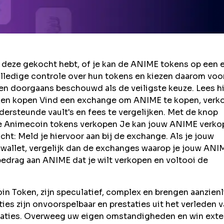
deze gekocht hebt, of je kan de ANIME tokens op een 
lledige controle over hun tokens en kiezen daarom voo
en doorgaans beschouwd als de veiligste keuze. Lees h
ken kopen Vind een exchange om ANIME te kopen, verk
ersteunde vault's en fees te vergelijken. Met de knop
 je Animecoin tokens verkopen Je kan jouw ANIME verk
t: Meld je hiervoor aan bij de exchange. Als je jouw
wallet, vergelijk dan de exchanges waarop je jouw ANI
bedrag aan ANIME dat je wilt verkopen en voltooi de
n Token, zijn speculatief, complex en brengen aanzienl
taties zijn onvoorspelbaar en prestaties uit het verleden 
taties. Overweeg uw eigen omstandigheden en win exte