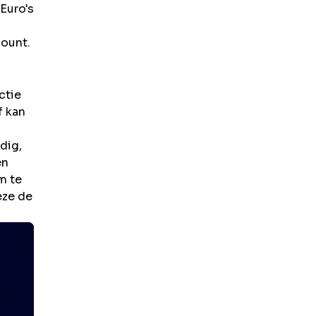
Euro's
count.
ctie
f kan
dig,
en
m te
eze de