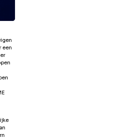
eigen
r een
ier
open
open
ME
ijke
van
rn