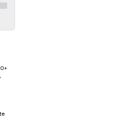
10+
,
te