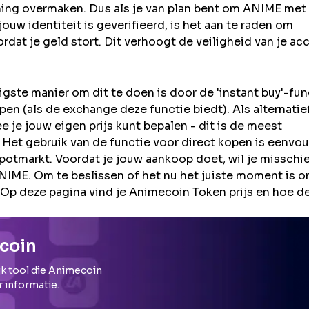
ning overmaken. Dus als je van plan bent om
ANIME
met 
uw identiteit is geverifieerd, is het aan te raden om
rdat je geld stort. Dit verhoogt de veiligheid van je ac
ste manier om dit te doen is door de 'instant buy'-fun
en (als de exchange deze functie biedt). Als alternatie
 je jouw eigen prijs kunt bepalen - dit is de meest
 Het gebruik van de functie voor direct kopen is eenvou
potmarkt. Voordat je jouw aankoop doet, wil je misschi
ME. Om te beslissen of het nu het juiste moment is o
 Op deze pagina vind je Animecoin Token prijs en hoe d
coin
k tool die
Animecoin
r informatie.