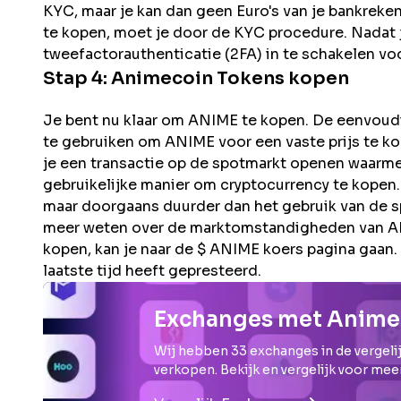
KYC, maar je kan dan geen Euro's van je bankreke
te kopen, moet je door de KYC procedure. Nadat jo
tweefactorauthenticatie (2FA) in te schakelen voo
Stap 4:
Animecoin
Tokens kopen
Je bent nu klaar om ANIME te kopen. De eenvoudig
te gebruiken om ANIME voor een vaste prijs te kop
je een transactie op de spotmarkt openen waarmee
gebruikelijke manier om cryptocurrency te kopen.
maar doorgaans duurder dan het gebruik van de s
meer weten over de marktomstandigheden van ANI
kopen, kan je naar de $ ANIME koers pagina gaan.
laatste tijd heeft gepresteerd.
Exchanges met Anime
Wij hebben
33
exchanges in de vergelij
verkopen. Bekijk en vergelijk voor mee