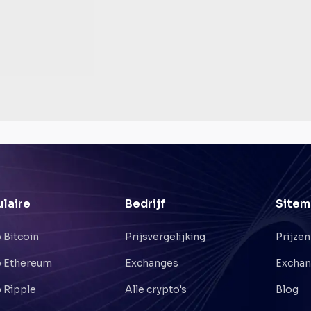
laire
Bedrijf
Sitem
 Bitcoin
Prijsvergelijking
Prijzen
 Ethereum
Exchanges
Excha
 Ripple
Alle crypto's
Blog