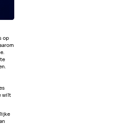
s op
daarom
e.
te
en.
es
 wilt
lijke
van