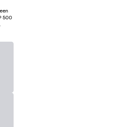
 een
P 500
,