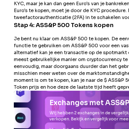
KYC, maar je kan dan geen Euro's van je bankreke
Euro's te kopen, moet je door de KYC procedure. N
tweefactorauthenticatie (2FA) in te schakelen voo
Stap 4:
ASS&P 500
Tokens kopen
Je bent nu klaar om ASS&P 500 te kopen. De eenvo
functie te gebruiken om ASS&P 500 voor een vaste
alternatief kan je een transactie op de spotmarkt
meest gebruikelijke manier om cryptocurrency te 
eenvoudig, maar doorgaans duurder dan het gebru
misschien meer weten over de marktomstandighed
moment is om te kopen, kan je naar de $ ASS&P 
Token prijs en hoe deze de laatste tijd heeft gepr
Exchanges met ASS&P
Wij hebben
2
exchanges in de vergelijk
verkopen. Bekijk en vergelijk voor mee