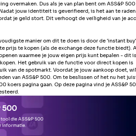
ning overmaken. Dus als je van plan bent om
ASS&P 500
adat jouw identiteit is geverifieerd, is het aan te rade
rdat je geld stort. Dit verhoogt de veiligheid van je ac
udigste manier om dit te doen is door de 'instant buy
 prijs te kopen (als de exchange deze functie biedt). A
 openen waarmee je jouw eigen prijs kunt bepalen - dit i
kopen. Het gebruik van de functie voor direct kopen is
ik van de spotmarkt. Voordat je jouw aankoop doet, wil
en van ASS&P 500. Om te beslissen of het nu het juis
500 koers pagina gaan. Op deze pagina vind je ASS&P 5
esteerd.
 500
 tool die
ASS&P 500
r informatie.