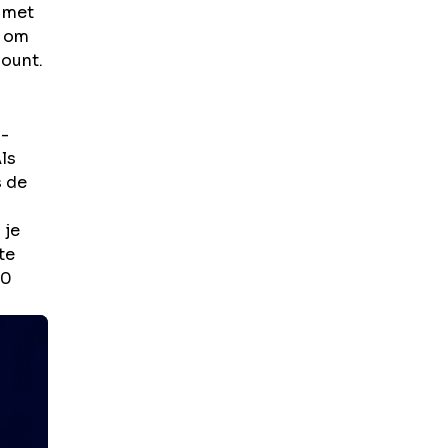
met
n om
count.
'-
ls
s de
 je
te
00