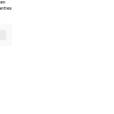
ren
anties