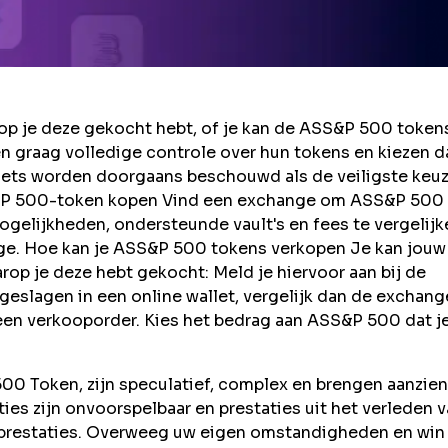
 je deze gekocht hebt, of je kan de ASS&P 500 token
n graag volledige controle over hun tokens en kiezen 
llets worden doorgaans beschouwd als de veiligste keuz
S&P 500-token kopen Vind een exchange om ASS&P 500 
gelijkheden, ondersteunde vault's en fees te vergelijk
nge. Hoe kan je ASS&P 500 tokens verkopen Je kan jouw
p je deze hebt gekocht: Meld je hiervoor aan bij de
eslagen in een online wallet, vergelijk dan de exchang
een verkooporder. Kies het bedrag aan ASS&P 500 dat je
0 Token, zijn speculatief, complex en brengen aanzien
taties zijn onvoorspelbaar en prestaties uit het verleden 
 prestaties. Overweeg uw eigen omstandigheden en win