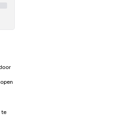
 door
 kopen
 te