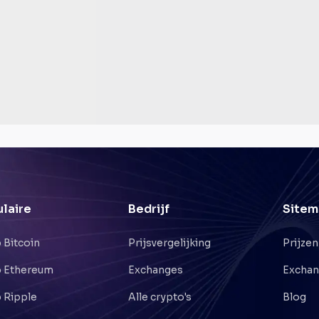
laire
Bedrijf
Sitem
 Bitcoin
Prijsvergelijking
Prijzen
 Ethereum
Exchanges
Excha
 Ripple
Alle crypto's
Blog