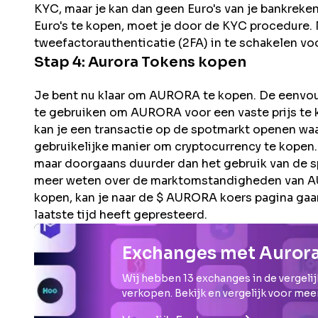
KYC, maar je kan dan geen Euro's van je bankreke
Euro's te kopen, moet je door de KYC procedure. N
tweefactorauthenticatie (2FA) in te schakelen voo
Stap 4:
Aurora
Tokens kopen
Je bent nu klaar om AURORA te kopen. De eenvoud
te gebruiken om AURORA voor een vaste prijs te k
kan je een transactie op de spotmarkt openen waa
gebruikelijke manier om cryptocurrency te kopen.
maar doorgaans duurder dan het gebruik van de s
meer weten over de marktomstandigheden van AUR
kopen, kan je naar de $ AURORA koers pagina gaan
laatste tijd heeft gepresteerd.
Exchanges met Auror
Wij hebben
13
exchanges in de vergelij
verkopen. Bekijk en vergelijk voor mee