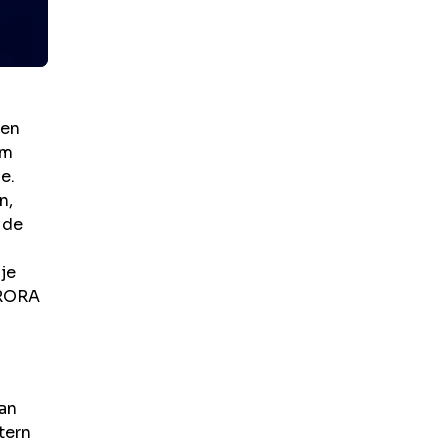
een
om
e.
n,
 de
je
URORA
van
tern