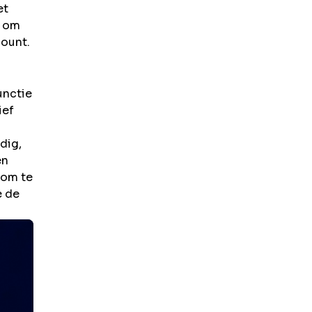
t
n om
count.
unctie
ief
dig,
en
 om te
e de