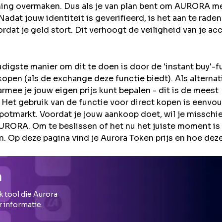
ning overmaken. Dus als je van plan bent om
AURORA
me
adat jouw identiteit is geverifieerd, is het aan te rade
rdat je geld stort. Dit verhoogt de veiligheid van je ac
igste manier om dit te doen is door de 'instant buy'-f
open (als de exchange deze functie biedt). Als alternat
rmee je jouw eigen prijs kunt bepalen - dit is de meest
 Het gebruik van de functie voor direct kopen is eenvou
potmarkt. Voordat je jouw aankoop doet, wil je misschi
ORA. Om te beslissen of het nu het juiste moment is
. Op deze pagina vind je Aurora Token prijs en hoe dez
a
k tool die
Aurora
r informatie.