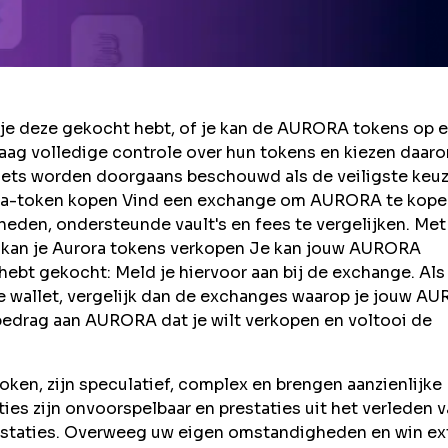
e deze gekocht hebt, of je kan de AURORA tokens op 
aag volledige controle over hun tokens en kiezen daar
llets worden doorgaans beschouwd als de veiligste keuz
rora-token kopen Vind een exchange om AURORA te kope
eden, ondersteunde vault's en fees te vergelijken. Met
e kan je Aurora tokens verkopen Je kan jouw AURORA
bt gekocht: Meld je hiervoor aan bij de exchange. Als 
e wallet, vergelijk dan de exchanges waarop je jouw A
 bedrag aan AURORA dat je wilt verkopen en voltooi de
ken, zijn speculatief, complex en brengen aanzienlijke
taties zijn onvoorspelbaar en prestaties uit het verleden 
estaties. Overweeg uw eigen omstandigheden en win ex