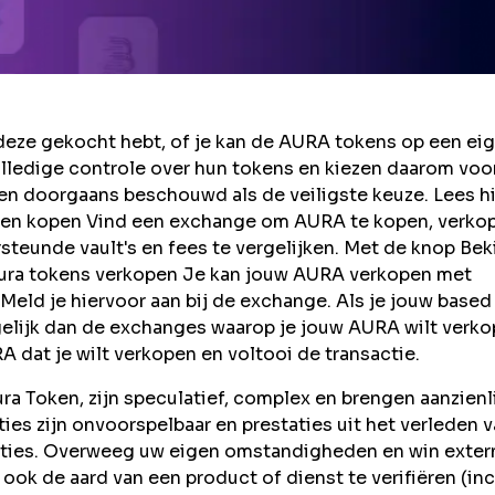
eze gekocht hebt, of je kan de AURA tokens op een ei
lledige controle over hun tokens en kiezen daarom voo
en doorgaans beschouwd als de veiligste keuze. Lees h
ken kopen Vind een exchange om AURA te kopen, verko
teunde vault's en fees te vergelijken. Met de knop Bek
 aura tokens verkopen Je kan jouw AURA verkopen met
eld je hiervoor aan bij de exchange. Als je jouw based
gelijk dan de exchanges waarop je jouw AURA wilt verko
 dat je wilt verkopen en voltooi de transactie.
a Token, zijn speculatief, complex en brengen aanzienl
taties zijn onvoorspelbaar en prestaties uit het verleden 
aties. Overweeg uw eigen omstandigheden en win exter
ook de aard van een product of dienst te verifiëren (inc