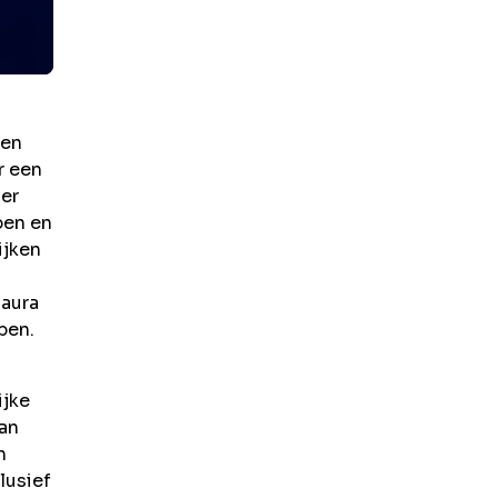
gen
r een
ier
pen en
ijken
 aura
pen.
ijke
van
n
lusief