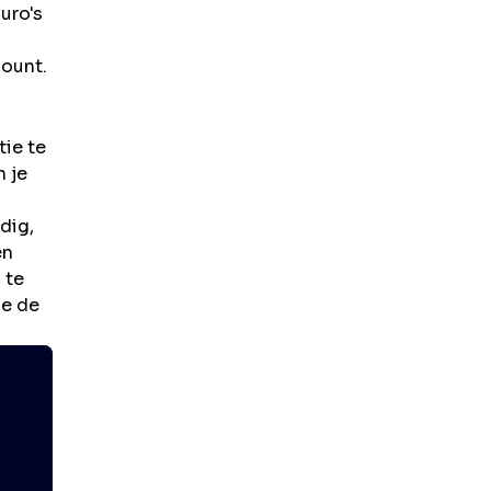
uro's
count.
tie te
n je
dig,
en
 te
ze de