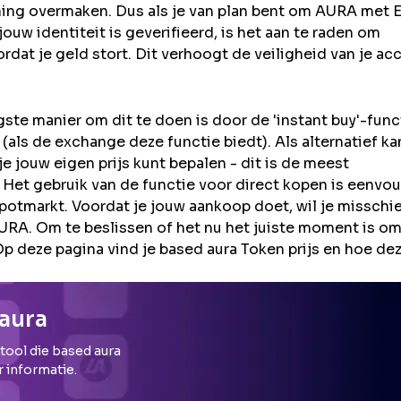
ning overmaken. Dus als je van plan bent om
AURA
met E
uw identiteit is geverifieerd, is het aan te raden om
rdat je geld stort. Dit verhoogt de veiligheid van je ac
te manier om dit te doen is door de 'instant buy'-func
als de exchange deze functie biedt). Als alternatief ka
 jouw eigen prijs kunt bepalen - dit is de meest
 Het gebruik van de functie voor direct kopen is eenvou
potmarkt. Voordat je jouw aankoop doet, wil je misschi
A. Om te beslissen of het nu het juiste moment is om
Op deze pagina vind je based aura Token prijs en hoe de
aura
 tool die
based aura
r informatie.