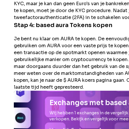
KYC, maar je kan dan geen Euro's van je bankreke
te kopen, moet je door de KYC procedure. Nadat jo
tweefactorauthenticatie (2FA) in te schakelen voo
Stap 4:
based aura
Tokens kopen
Je bent nu klaar om AURA te kopen. De eenvoudigs
gebruiken om AURA voor een vaste prijs te kopen (
een transactie op de spotmarkt openen waarmee je
gebruikelijke manier om cryptocurrency te kopen.
maar doorgaans duurder dan het gebruik van de s
meer weten over de marktomstandigheden van AUR
kopen, kan je naar de $ AURA koers pagina gaan. 
laatste tijd heeft gepresteerd.
Exchanges met based 
Wij hebben
1
exchanges in de vergelijk
verkopen. Bekijk en vergelijk voor mee