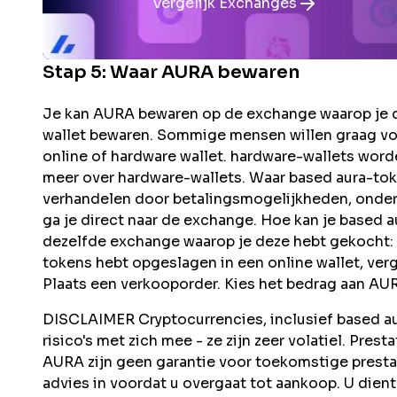
Vergelijk Exchanges
Stap 5: Waar
AURA
bewaren
Je kan AURA bewaren op de exchange waarop je d
wallet bewaren. Sommige mensen willen graag vo
online of hardware wallet. hardware-wallets word
meer over hardware-wallets. Waar based aura-to
verhandelen door betalingsmogelijkheden, onders
ga je direct naar de exchange. Hoe kan je based
dezelfde exchange waarop je deze hebt gekocht: M
tokens hebt opgeslagen in een online wallet, ver
Plaats een verkooporder. Kies het bedrag aan AURA
DISCLAIMER Cryptocurrencies, inclusief based aur
risico's met zich mee - ze zijn zeer volatiel. Pres
AURA zijn geen garantie voor toekomstige prest
advies in voordat u overgaat tot aankoop. U dient 