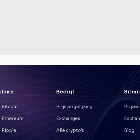
laire
Bedrijf
Sitem
 Bitcoin
Prijsvergelijking
Prijzen
 Ethereum
Exchanges
Excha
 Ripple
Alle crypto's
Blog