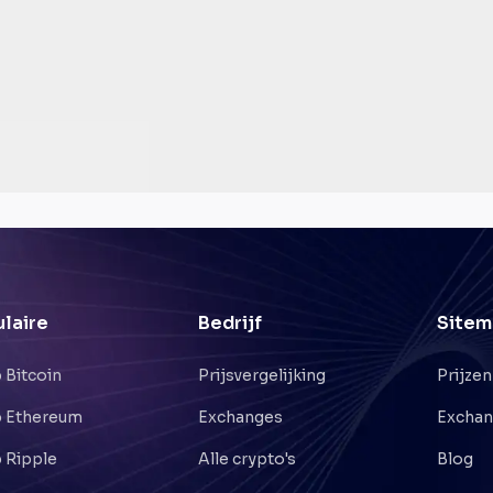
laire
Bedrijf
Sitem
 Bitcoin
Prijsvergelijking
Prijzen
 Ethereum
Exchanges
Excha
 Ripple
Alle crypto's
Blog