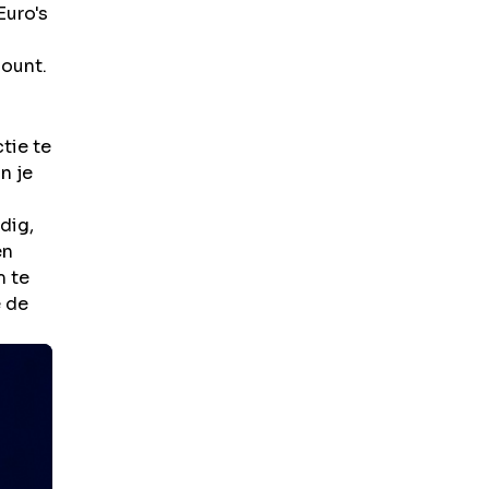
uro's
count.
tie te
n je
dig,
en
m te
e de