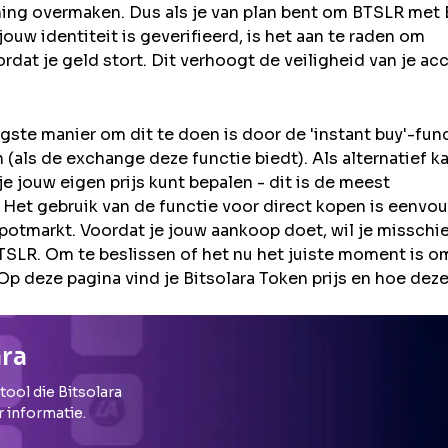
ning overmaken. Dus als je van plan bent om
BTSLR
met E
uw identiteit is geverifieerd, is het aan te raden om
rdat je geld stort. Dit verhoogt de veiligheid van je ac
ste manier om dit te doen is door de 'instant buy'-func
(als de exchange deze functie biedt). Als alternatief ka
 jouw eigen prijs kunt bepalen - dit is de meest
 Het gebruik van de functie voor direct kopen is eenvou
potmarkt. Voordat je jouw aankoop doet, wil je misschi
LR. Om te beslissen of het nu het juiste moment is o
Op deze pagina vind je Bitsolara Token prijs en hoe dez
ara
 tool die
Bitsolara
r informatie.