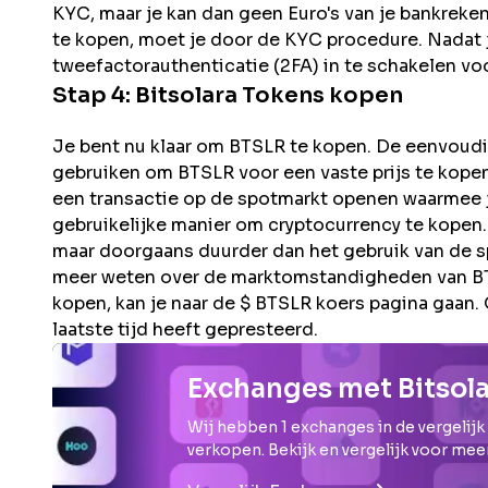
KYC, maar je kan dan geen Euro's van je bankreke
te kopen, moet je door de KYC procedure. Nadat jo
tweefactorauthenticatie (2FA) in te schakelen voo
Stap 4:
Bitsolara
Tokens kopen
Je bent nu klaar om BTSLR te kopen. De eenvoudig
gebruiken om BTSLR voor een vaste prijs te kopen 
een transactie op de spotmarkt openen waarmee je
gebruikelijke manier om cryptocurrency te kopen.
maar doorgaans duurder dan het gebruik van de s
meer weten over de marktomstandigheden van BTS
kopen, kan je naar de $ BTSLR koers pagina gaan. 
laatste tijd heeft gepresteerd.
Exchanges met Bitsol
Wij hebben
1
exchanges in de vergelijk
verkopen. Bekijk en vergelijk voor mee