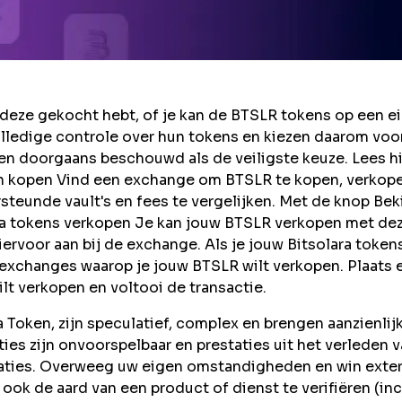
deze gekocht hebt, of je kan de BTSLR tokens op een e
lledige controle over hun tokens en kiezen daarom voo
en doorgaans beschouwd als de veiligste keuze. Lees h
en kopen Vind een exchange om BTSLR te kopen, verkop
teunde vault's en fees te vergelijken. Met de knop Bek
lara tokens verkopen Je kan jouw BTSLR verkopen met de
ervoor aan bij de exchange. Als je jouw Bitsolara token
e exchanges waarop je jouw BTSLR wilt verkopen. Plaats 
lt verkopen en voltooi de transactie.
 Token, zijn speculatief, complex en brengen aanzienlij
taties zijn onvoorspelbaar en prestaties uit het verleden 
taties. Overweeg uw eigen omstandigheden en win exte
ook de aard van een product of dienst te verifiëren (inc