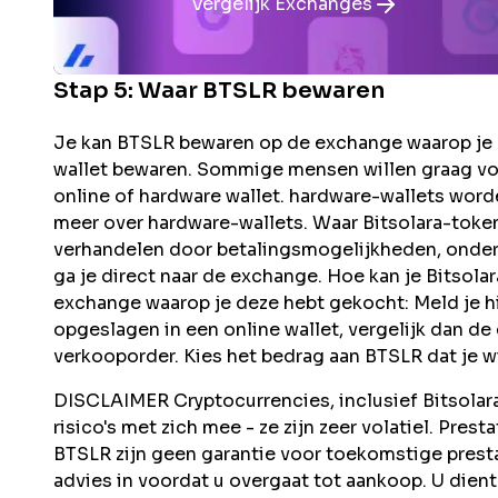
Vergelijk Exchanges
Stap 5: Waar
BTSLR
bewaren
Je kan BTSLR bewaren op de exchange waarop je 
wallet bewaren. Sommige mensen willen graag vo
online of hardware wallet. hardware-wallets word
meer over hardware-wallets. Waar Bitsolara-tok
verhandelen door betalingsmogelijkheden, onders
ga je direct naar de exchange. Hoe kan je Bitso
exchange waarop je deze hebt gekocht: Meld je hi
opgeslagen in een online wallet, vergelijk dan d
verkooporder. Kies het bedrag aan BTSLR dat je wi
DISCLAIMER Cryptocurrencies, inclusief Bitsolara
risico's met zich mee - ze zijn zeer volatiel. Pres
BTSLR zijn geen garantie voor toekomstige pres
advies in voordat u overgaat tot aankoop. U dient 