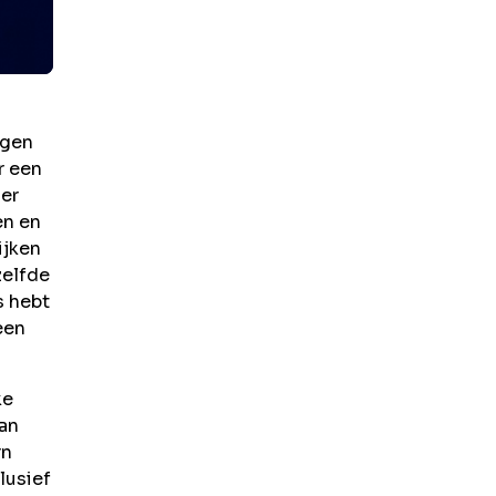
igen
r een
ier
en en
ijken
zelfde
s hebt
een
ke
van
rn
lusief