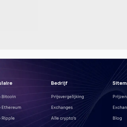
laire
Bedrijf
Sitem
 Bitcoin
Prijsvergelijking
Prijzen
 Ethereum
Exchanges
Excha
 Ripple
Alle crypto's
Blog