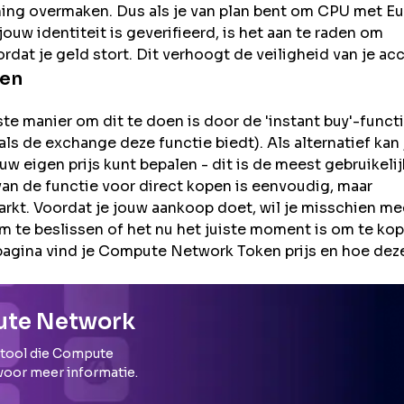
ning overmaken. Dus als je van plan bent om
CPU
met Eu
uw identiteit is geverifieerd, is het aan te raden om
rdat je geld stort. Dit verhoogt de veiligheid van je ac
en
e manier om dit te doen is door de 'instant buy'-functi
ls de exchange deze functie biedt). Als alternatief kan 
 eigen prijs kunt bepalen - dit is de meest gebruikeli
an de functie voor direct kopen is eenvoudig, maar
rkt. Voordat je jouw aankoop doet, wil je misschien me
te beslissen of het nu het juiste moment is om te kop
 pagina vind je Compute Network Token prijs en hoe dez
ute Network
 tool die
Compute
 voor meer informatie.