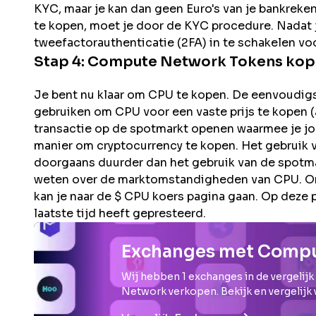
KYC, maar je kan dan geen Euro's van je bankreke
te kopen, moet je door de KYC procedure. Nadat jo
tweefactorauthenticatie (2FA) in te schakelen voo
Stap 4:
Compute Network
Tokens kop
Je bent nu klaar om CPU te kopen. De eenvoudigst
gebruiken om CPU voor een vaste prijs te kopen (a
transactie op de spotmarkt openen waarmee je jouw
manier om cryptocurrency te kopen. Het gebruik v
doorgaans duurder dan het gebruik van de spotma
weten over de marktomstandigheden van CPU. Om 
kan je naar de $ CPU koers pagina gaan. Op deze
laatste tijd heeft gepresteerd.
Exchanges met Comp
Wij hebben
1
exchanges in de vergelijk
Network
verkopen. Bekijk en vergelijk