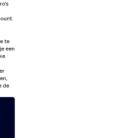
ro's
count.
e te
je een
jke
er
en,
e de