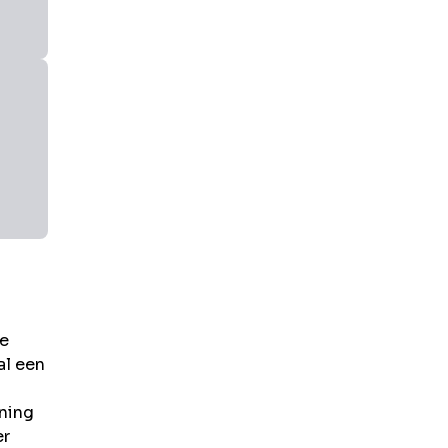
e
al een
ening
er