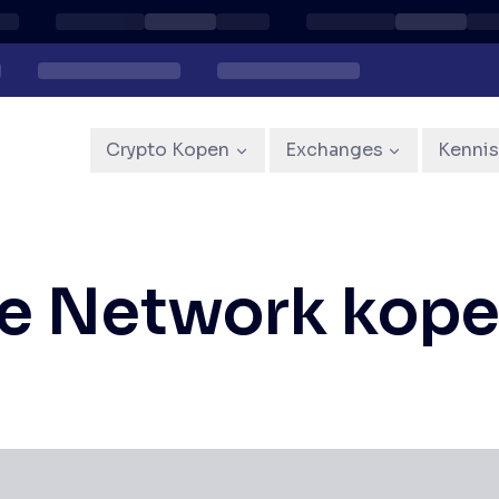
Crypto Kopen
Exchanges
Kenni
e Network kop