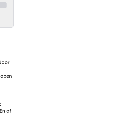
door
 kopen
t
 En of