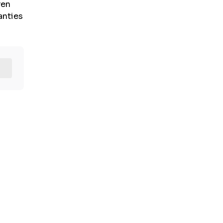
ren
anties