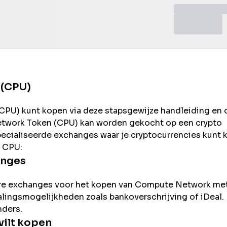
 (CPU)
CPU
) kunt kopen via deze stapsgewijze handleiding en 
twork
Token (
CPU
) kan worden gekocht op een crypto
pecialiseerde exchanges waar je cryptocurrencies kunt
n
CPU
:
anges
re exchanges voor het kopen van
Compute Network
me
betalingsmogelijkheden zoals bankoverschrijving of iDeal.
nders.
ilt kopen