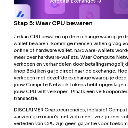
Vergelijk Exchanges
Stap 5: Waar
CPU
bewaren
Je kan CPU bewaren op de exchange waarop je de
wallet bewaren. Sommige mensen willen graag vo
online of hardware wallet. hardware-wallets word
meer over hardware-wallets. Waar Compute Netw
verkopen en verhandelen door betalingsmogelijkh
knop Bekijken ga je direct naar de exchange. H
verkopen met dezelfde exchange waarop je deze he
jouw Compute Network tokens hebt opgeslagen in 
jouw CPU wilt verkopen. Plaats een verkooporder.
transactie.
DISCLAIMER Cryptocurrencies, inclusief Compute
aanzienlijke risico's met zich mee - ze zijn zeer vo
verleden van CPU zijn geen garantie voor toeko