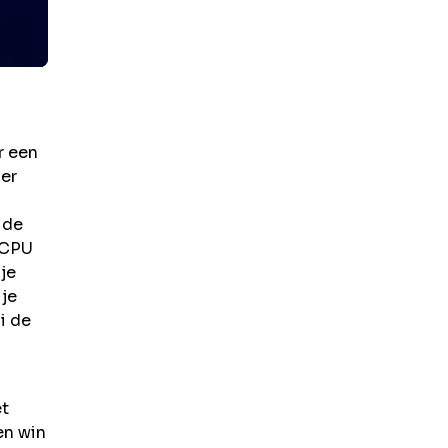
r een
ier
 de
 CPU
je
 je
i de
et
en win