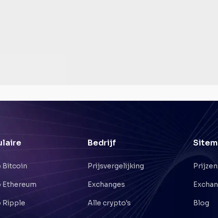
laire
Bedrijf
Sitem
 Bitcoin
Prijsvergelijking
Prijzen
 Ethereum
Exchanges
Excha
 Ripple
Alle crypto's
Blog