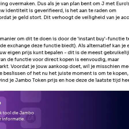
ning overmaken. Dus als je van plan bent om
J
met Euro's
identiteit is geverifieerd, is het aan te raden om
rdat je geld stort. Dit verhoogt de veiligheid van je ac
anier om dit te doen is door de 'instant buy'-functie t
de exchange deze functie biedt). Als alternatief kan je 
 eigen prijs kunt bepalen - dit is de meest gebruikeli
an de functie voor direct kopen is eenvoudig, maar
rkt. Voordat je jouw aankoop doet, wil je misschien me
beslissen of het nu het juiste moment is om te kopen,
vind je Jambo Token prijs en hoe deze de laatste tijd he
o
k tool die
Jambo
r informatie.