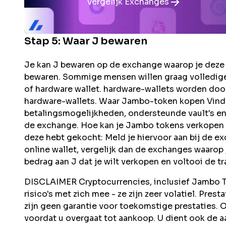
Vergelijk Exchanges
Stap 5: Waar
J
bewaren
Je kan J bewaren op de exchange waarop je deze g
bewaren. Sommige mensen willen graag volledige
of hardware wallet. hardware-wallets worden doo
hardware-wallets. Waar Jambo-token kopen Vind
betalingsmogelijkheden, ondersteunde vault's en f
de exchange. Hoe kan je Jambo tokens verkopen 
deze hebt gekocht: Meld je hiervoor aan bij de e
online wallet, vergelijk dan de exchanges waarop 
bedrag aan J dat je wilt verkopen en voltooi de tr
DISCLAIMER Cryptocurrencies, inclusief Jambo To
risico's met zich mee - ze zijn zeer volatiel. Pres
zijn geen garantie voor toekomstige prestaties.
voordat u overgaat tot aankoop. U dient ook de aa