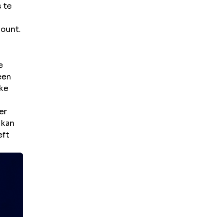
 te
count.
e
een
jke
er
 kan
eft