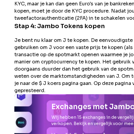
KYC, maar je kan dan geen Euro's van je bankreke
kopen, moet je door de KYC procedure. Nadat jouw 
tweefactorauthenticatie (2FA) in te schakelen voo
Stap 4:
Jambo
Tokens kopen
Je bent nu klaar om J te kopen. De eenvoudigste m
gebruiken om J voor een vaste prijs te kopen (als 
transactie op de spotmarkt openen waarmee je jouw
manier om cryptocurrency te kopen. Het gebruik v
doorgaans duurder dan het gebruik van de spotma
weten over de marktomstandigheden van J. Om te 
je naar de $ J koers pagina gaan. Op deze pagina 
gepresteerd.
Exchanges met Jamb
Wij hebben
15
exchanges in de vergelij
verkopen. Bekijk en vergelijk voor mee