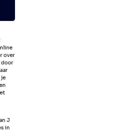
t
nline
r over
 door
aar
 je
een
et
van J
s in