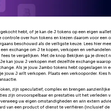
ekocht hebt, of je kan de J tokens op een eigen walle
 controle over hun tokens en kiezen daarom voor een o
rgaans beschouwd als de veiligste keuze. Lees hier mee
 een exchange om J te kopen, verkopen en verhandelen
ees te vergelijken. Met de knop Bekijken ga je direct n
Je kan jouw J verkopen met dezelfde exchange waarop
xchange. Als je jouw Jambo tokens hebt opgeslagen in 
je jouw J wilt verkopen. Plaats een verkooporder. Kies h
ansactie.
ken, zijn speculatief, complex en brengen aanzienlijke
taties zijn onvoorspelbaar en prestaties uit het verleden 
 Overweeg uw eigen omstandigheden en win extern advie
rd van een product of dienst te verifiëren (inclusief de