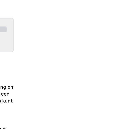
ing en
 een
s kunt