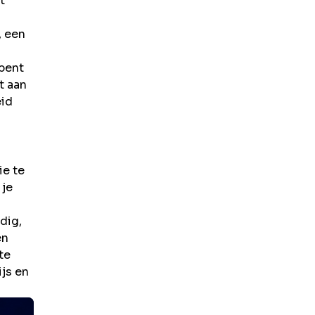
t
, een
 bent
t aan
eid
ie te
 je
dig,
en
te
js en