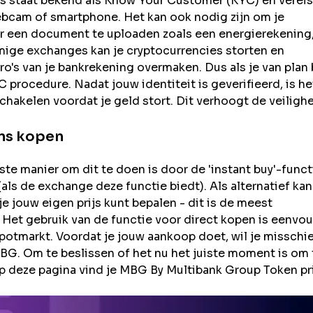
s staat bekend als Know Your Customer (KYC) en vereis
ebcam of smartphone. Het kan ook nodig zijn om je
r een document te uploaden zoals een energierekening
ge exchanges kan je cryptocurrencies storten en
o's van je bankrekening overmaken. Dus als je van plan
 procedure. Nadat jouw identiteit is geverifieerd, is he
chakelen voordat je geld stort. Dit verhoogt de veiligh
ns kopen
e manier om dit te doen is door de 'instant buy'-funct
ls de exchange deze functie biedt). Als alternatief kan
 jouw eigen prijs kunt bepalen - dit is de meest
 Het gebruik van de functie voor direct kopen is eenvou
potmarkt. Voordat je jouw aankoop doet, wil je misschi
. Om te beslissen of het nu het juiste moment is om 
p deze pagina vind je MBG By Multibank Group Token pri