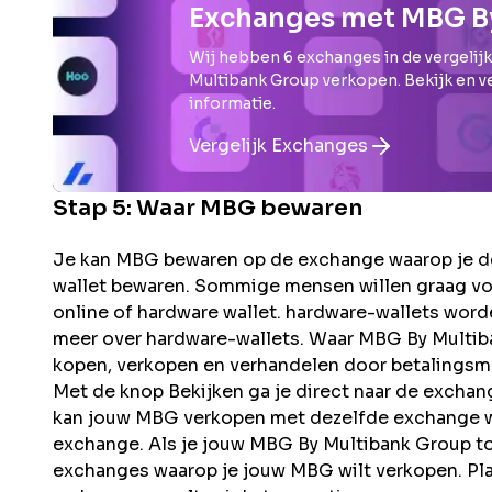
Exchanges met MBG B
Wij hebben
6
exchanges in de vergelijk
Multibank Group
verkopen. Bekijk en v
informatie.
Vergelijk Exchanges
Stap 5: Waar
MBG
bewaren
Je kan MBG bewaren op de exchange waarop je de
wallet bewaren. Sommige mensen willen graag vo
online of hardware wallet. hardware-wallets word
meer over hardware-wallets. Waar MBG By Multi
kopen, verkopen en verhandelen door betalingsmo
Met de knop Bekijken ga je direct naar de excha
kan jouw MBG verkopen met dezelfde exchange waa
exchange. Als je jouw MBG By Multibank Group tok
exchanges waarop je jouw MBG wilt verkopen. Pla