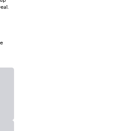
oup
eal.
e