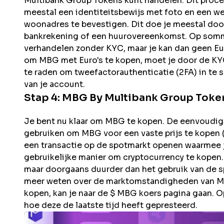
Multibank Group
Tokens kunt handelen. Dit proce
meestal een identiteitsbewijs met foto en een w
woonadres te bevestigen. Dit doe je meestal doo
bankrekening of een huurovereenkomst. Op sommi
verhandelen zonder KYC, maar je kan dan geen Eur
om
MBG
met Euro's te kopen, moet je door de KYC
te raden om tweefactorauthenticatie (2FA) in te s
van je account.
Stap 4:
MBG By Multibank Group
Toke
Je bent nu klaar om MBG te kopen. De eenvoudigst
gebruiken om MBG voor een vaste prijs te kopen (a
een transactie op de spotmarkt openen waarmee je
gebruikelijke manier om cryptocurrency te kopen.
maar doorgaans duurder dan het gebruik van de s
meer weten over de marktomstandigheden van MBG
kopen, kan je naar de $ MBG koers pagina gaan. O
hoe deze de laatste tijd heeft gepresteerd.