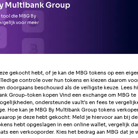
y Multibank Group
 tool die
MBG By
ergelijk voor meer
ze gekocht hebt, of je kan de MBG tokens op een eige
lledige controle over hun tokens en kiezen daarom voo
en doorgaans beschouwd als de veiligste keuze. Lees h
bank Group-token kopen Vind een exchange om MBG te
gelijkheden, ondersteunde vault's en fees te vergelijk
nge. Hoe kan je MBG By Multibank Group tokens verkope
rop je deze hebt gekocht: Meld je hiervoor aan bij de
ens hebt opgeslagen in een online wallet, vergelijk da
ats een verkooporder. Kies het bedrag aan MBG dat je w