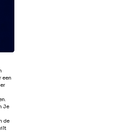
n
r een
ier
en.
n Je
n de
ilt