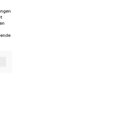
rengen
et
 en
evende