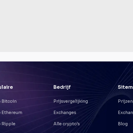
laire
Bedrijf
Sitem
 Bitcoin
Prijsvergelijking
Prijzen
 Ethereum
Exchanges
Excha
 Ripple
Alle crypto's
Blog