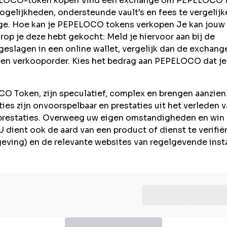
EPELOCO-token kopen Vind een exchange om PEPELOCO 
gelijkheden, ondersteunde vault's en fees te vergelijk
ange. Hoe kan je PEPELOCO tokens verkopen Je kan jouw
 je deze hebt gekocht: Meld je hiervoor aan bij de
slagen in een online wallet, vergelijk dan de exchang
en verkooporder. Kies het bedrag aan PEPELOCO dat je 
 Token, zijn speculatief, complex en brengen aanzienl
taties zijn onvoorspelbaar en prestaties uit het verleden 
prestaties. Overweeg uw eigen omstandigheden en win
U dient ook de aard van een product of dienst te verifië
lgeving) en de relevante websites van regelgevende inst