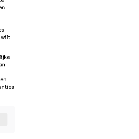
te
en.
es
wilt
ijke
van
ren
anties