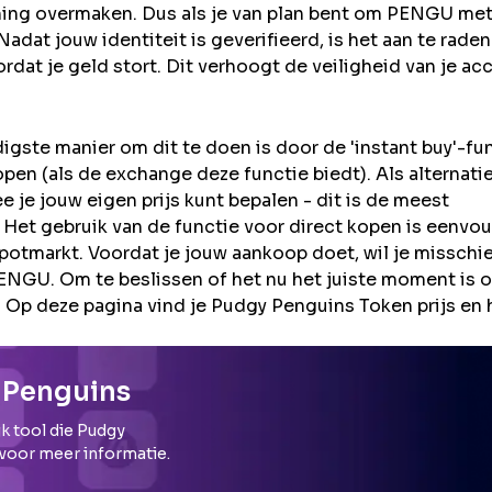
ning overmaken. Dus als je van plan bent om
PENGU
me
adat jouw identiteit is geverifieerd, is het aan te rade
rdat je geld stort. Dit verhoogt de veiligheid van je ac
ste manier om dit te doen is door de 'instant buy'-fu
en (als de exchange deze functie biedt). Als alternati
 je jouw eigen prijs kunt bepalen - dit is de meest
 Het gebruik van de functie voor direct kopen is eenvou
potmarkt. Voordat je jouw aankoop doet, wil je misschi
GU. Om te beslissen of het nu het juiste moment is 
 Op deze pagina vind je Pudgy Penguins Token prijs en
 Penguins
k tool die
Pudgy
 voor meer informatie.