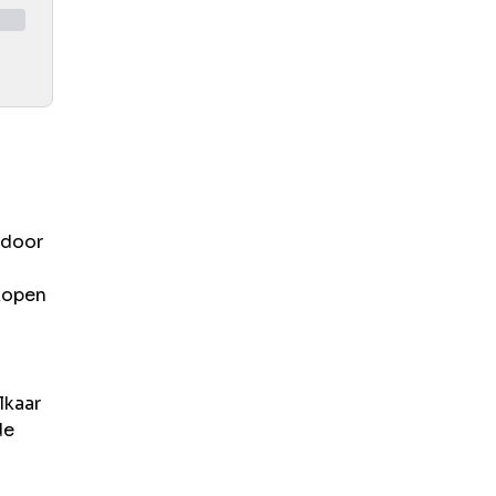
 door
 kopen
lkaar
de