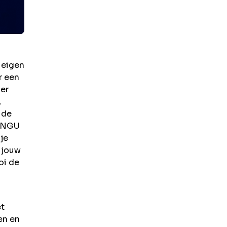
 eigen
r een
ier
,
 de
PENGU
je
 jouw
oi de
et
en en