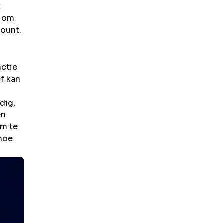
t
n om
count.
nctie
ef kan
dig,
en
om te
 hoe