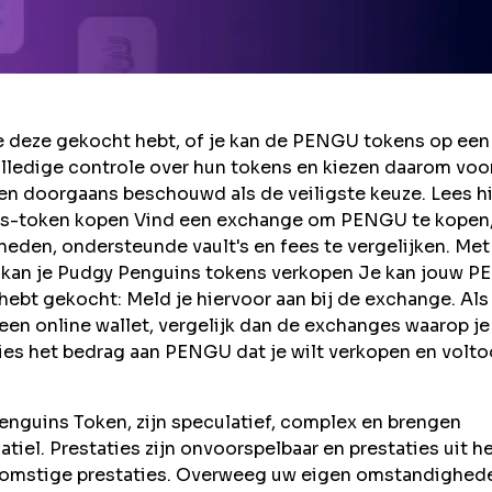
 deze gekocht hebt, of je kan de PENGU tokens op een
lledige controle over hun tokens en kiezen daarom voo
en doorgaans beschouwd als de veiligste keuze. Lees h
ns-token kopen Vind een exchange om PENGU te kopen
eden, ondersteunde vault's en fees te vergelijken. Met
oe kan je Pudgy Penguins tokens verkopen Je kan jouw 
bt gekocht: Meld je hiervoor aan bij de exchange. Als 
en online wallet, vergelijk dan de exchanges waarop je
ies het bedrag aan PENGU dat je wilt verkopen en volto
nguins Token, zijn speculatief, complex en brengen
latiel. Prestaties zijn onvoorspelbaar en prestaties uit h
ekomstige prestaties. Overweeg uw eigen omstandighed