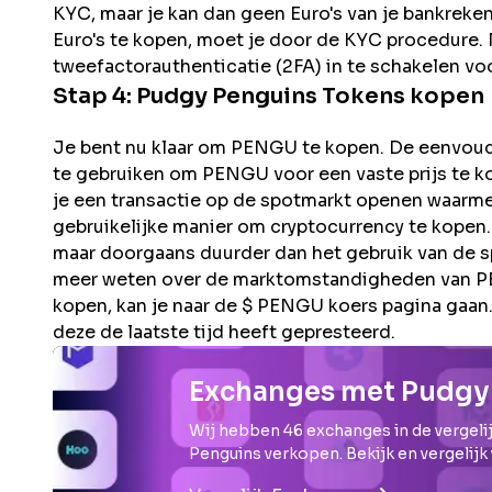
KYC, maar je kan dan geen Euro's van je bankreke
Euro's te kopen, moet je door de KYC procedure. N
tweefactorauthenticatie (2FA) in te schakelen voo
Stap 4:
Pudgy Penguins
Tokens kopen
Je bent nu klaar om PENGU te kopen. De eenvoudig
te gebruiken om PENGU voor een vaste prijs te kop
je een transactie op de spotmarkt openen waarmee
gebruikelijke manier om cryptocurrency te kopen.
maar doorgaans duurder dan het gebruik van de s
meer weten over de marktomstandigheden van PEN
kopen, kan je naar de $ PENGU koers pagina gaan.
deze de laatste tijd heeft gepresteerd.
Exchanges met Pudgy
Wij hebben
46
exchanges in de vergelij
Penguins
verkopen. Bekijk en vergelijk