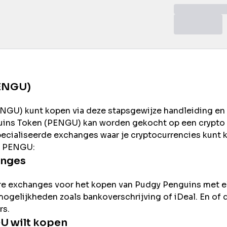
PENGU)
ENGU
) kunt kopen via deze stapsgewijze handleiding en
uins
Token (
PENGU
) kan worden gekocht op een crypto
pecialiseerde exchanges waar je cryptocurrencies kunt
n
PENGU
:
anges
re exchanges voor het kopen van
Pudgy Penguins
met e
gsmogelijkheden zoals bankoverschrijving of iDeal. En of 
rs.
GU
wilt kopen