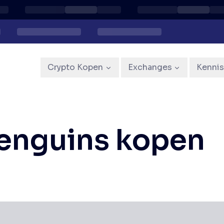
Crypto Kopen
Exchanges
Kenni
enguins kopen