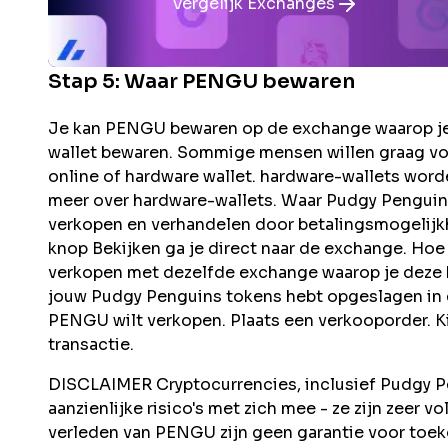
Vergelijk Exchanges
Stap 5: Waar
PENGU
bewaren
Je kan PENGU bewaren op de exchange waarop je
wallet bewaren. Sommige mensen willen graag vo
online of hardware wallet. hardware-wallets word
meer over hardware-wallets. Waar Pudgy Pengui
verkopen en verhandelen door betalingsmogelijkh
knop Bekijken ga je direct naar de exchange. H
verkopen met dezelfde exchange waarop je deze he
jouw Pudgy Penguins tokens hebt opgeslagen in e
PENGU wilt verkopen. Plaats een verkooporder. K
transactie.
DISCLAIMER Cryptocurrencies, inclusief Pudgy Pe
aanzienlijke risico's met zich mee - ze zijn zeer vo
verleden van PENGU zijn geen garantie voor to