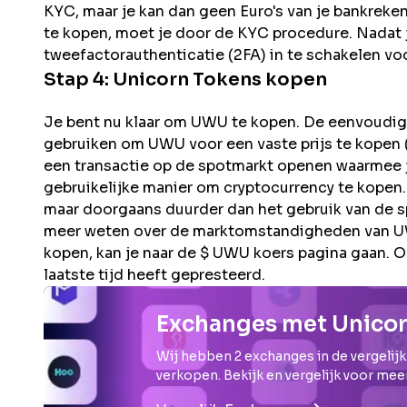
KYC, maar je kan dan geen Euro's van je bankreke
te kopen, moet je door de KYC procedure. Nadat jo
tweefactorauthenticatie (2FA) in te schakelen voo
Stap 4:
Unicorn
Tokens kopen
Je bent nu klaar om UWU te kopen. De eenvoudigst
gebruiken om UWU voor een vaste prijs te kopen (a
een transactie op de spotmarkt openen waarmee je
gebruikelijke manier om cryptocurrency te kopen.
maar doorgaans duurder dan het gebruik van de s
meer weten over de marktomstandigheden van UWU
kopen, kan je naar de $ UWU koers pagina gaan. O
laatste tijd heeft gepresteerd.
Exchanges met Unico
Wij hebben
2
exchanges in de vergelijk
verkopen. Bekijk en vergelijk voor mee