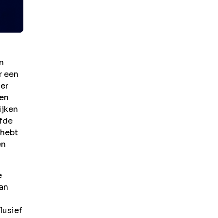
n
r een
ier
 en
ijken
lfde
 hebt
en
e
van
lusief