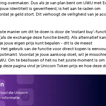
ning overmaken. Dus als je van plan bent om
UWU
met Eu
uw identiteit is geverifieerd, is het aan te raden om
rdat je geld stort. Dit verhoogt de veiligheid van je ac
e manier om dit te doen is door de 'instant buy'-funct
ls de exchange deze functie biedt). Als alternatief kan
 jouw eigen prijs kunt bepalen - dit is de meest
 Het gebruik van de functie voor direct kopen is eenvou
potmarkt. Voordat je jouw aankoop doet, wil je misschi
. Om te beslissen of het nu het juiste moment is om 
p deze pagina vind je Unicorn Token prijs en hoe deze d
rn
 tool die
Unicorn
r informatie.