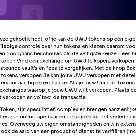
ze gekocht hebt, of je kan de UWU tokens op een eige
lledige controle over hun tokens en kiezen daarom voo
en doorgaans beschouwd als de veiligste keuze. Lees h
n kopen Vind een exchange om UWU te kopen, verkopen
teunde vault's en fees te vergelijken. Met de knop Bek
rn tokens verkopen Je kan jouw UWU verkopen met deze
ervoor aan bij de exchange. Als je jouw Unicorn tokens
e exchanges waarop je jouw UWU wilt verkopen. Plaats e
t verkopen en voltooi de transactie.
oken, zijn speculatief, complex en brengen aanzienlijk
taties zijn onvoorspelbaar en prestaties uit het verleden 
ties. Overweeg uw eigen omstandigheden en win extern
ook de aard van een product of dienst te verifiëren (inc