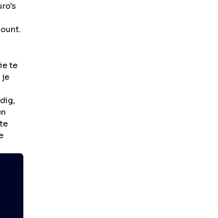
ro's
count.
ie te
 je
dig,
en
te
e