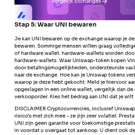
Vergelijk Exchanges
Stap 5: Waar
UNI
bewaren
Je kan UNI bewaren op de exchange waarop je dez
bewaren. Sommige mensen willen graag volledige
of hardware wallet. hardware-wallets worden doo
hardware-wallets. Waar Uniswap-token kopen Vi
door betalingsmogelijkheden, ondersteunde vault'
naar de exchange. Hoe kan je Uniswap tokens ve
waarop je deze hebt gekocht: Meld je hiervoor aa
opgeslagen in een online wallet, vergelijk dan d
verkooporder. Kies het bedrag aan UNI dat je wilt
DISCLAIMER Cryptocurrencies, inclusief Uniswap T
risico's met zich mee - ze zijn zeer volatiel. Pres
UNI zijn geen garantie voor toekomstige presta
in voordat u overgaat tot aankoop. U dient ook de 