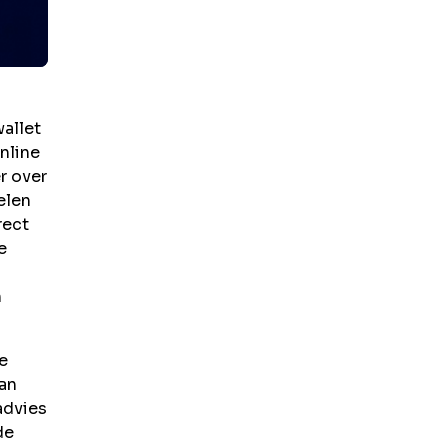
allet
nline
r over
elen
rect
e
n
e
van
advies
de