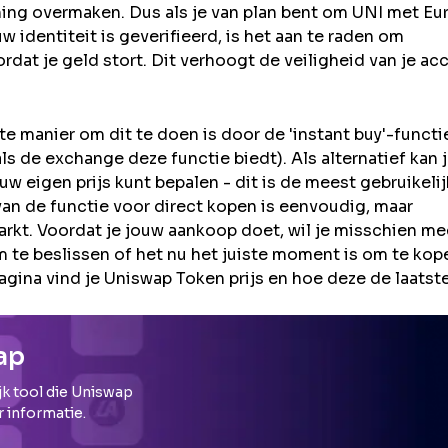
ning overmaken. Dus als je van plan bent om
UNI
met Eur
identiteit is geverifieerd, is het aan te raden om
rdat je geld stort. Dit verhoogt de veiligheid van je ac
e manier om dit te doen is door de 'instant buy'-functi
ls de exchange deze functie biedt). Als alternatief kan 
 eigen prijs kunt bepalen - dit is de meest gebruikeli
an de functie voor direct kopen is eenvoudig, maar
rkt. Voordat je jouw aankoop doet, wil je misschien me
e beslissen of het nu het juiste moment is om te kop
agina vind je Uniswap Token prijs en hoe deze de laatste
ap
k tool die
Uniswap
r informatie.