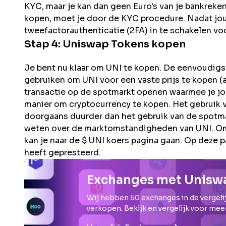
KYC, maar je kan dan geen Euro's van je bankreke
kopen, moet je door de KYC procedure. Nadat jouw 
tweefactorauthenticatie (2FA) in te schakelen voo
Stap 4:
Uniswap
Tokens kopen
Je bent nu klaar om UNI te kopen. De eenvoudigst
gebruiken om UNI voor een vaste prijs te kopen (a
transactie op de spotmarkt openen waarmee je jouw
manier om cryptocurrency te kopen. Het gebruik v
doorgaans duurder dan het gebruik van de spotma
weten over de marktomstandigheden van UNI. Om t
kan je naar de $ UNI koers pagina gaan. Op deze p
heeft gepresteerd.
Exchanges met Unisw
Wij hebben
50
exchanges in de vergelij
verkopen. Bekijk en vergelijk voor mee