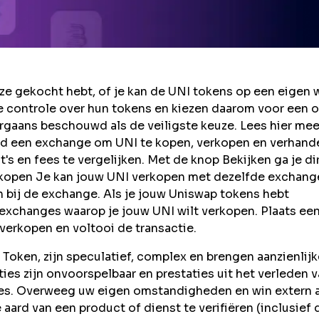
e gekocht hebt, of je kan de UNI tokens op een eigen w
 controle over hun tokens en kiezen daarom voor een o
rgaans beschouwd als de veiligste keuze. Lees hier mee
nd een exchange om UNI te kopen, verkopen en verhand
s en fees te vergelijken. Met de knop Bekijken ga je di
rkopen Je kan jouw UNI verkopen met dezelfde exchang
n bij de exchange. Als je jouw Uniswap tokens hebt
e exchanges waarop je jouw UNI wilt verkopen. Plaats ee
 verkopen en voltooi de transactie.
oken, zijn speculatief, complex en brengen aanzienlijk
taties zijn onvoorspelbaar en prestaties uit het verleden 
ties. Overweeg uw eigen omstandigheden en win extern 
aard van een product of dienst te verifiëren (inclusief 