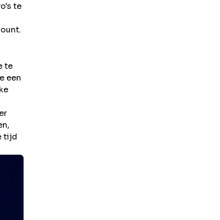
o's te
count.
e te
je een
jke
er
en,
 tijd