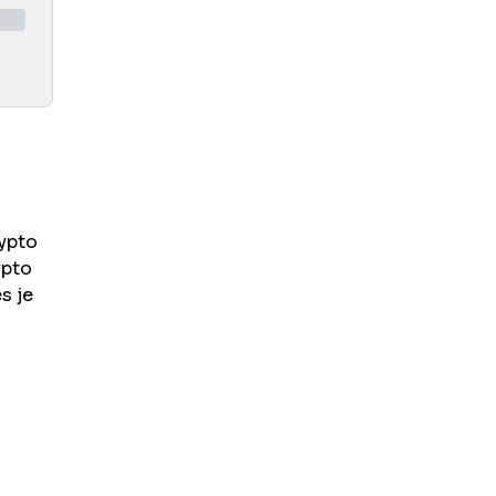
rypto
ypto
s je