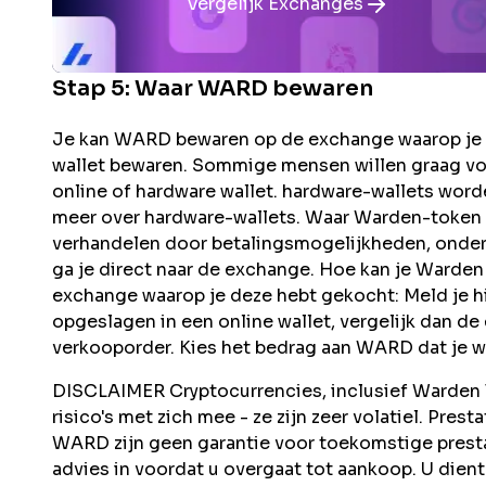
Vergelijk Exchanges
Stap 5: Waar
WARD
bewaren
Je kan WARD bewaren op de exchange waarop je 
wallet bewaren. Sommige mensen willen graag vo
online of hardware wallet. hardware-wallets word
meer over hardware-wallets. Waar Warden-token
verhandelen door betalingsmogelijkheden, onders
ga je direct naar de exchange. Hoe kan je Ward
exchange waarop je deze hebt gekocht: Meld je h
opgeslagen in een online wallet, vergelijk dan d
verkooporder. Kies het bedrag aan WARD dat je wi
DISCLAIMER Cryptocurrencies, inclusief Warden T
risico's met zich mee - ze zijn zeer volatiel. Pres
WARD zijn geen garantie voor toekomstige prest
advies in voordat u overgaat tot aankoop. U dient 