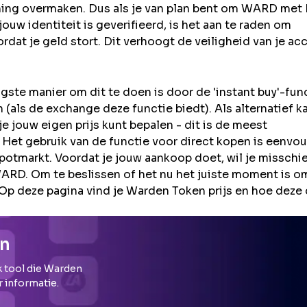
ning overmaken. Dus als je van plan bent om
WARD
met 
uw identiteit is geverifieerd, is het aan te raden om
rdat je geld stort. Dit verhoogt de veiligheid van je ac
te manier om dit te doen is door de 'instant buy'-func
als de exchange deze functie biedt). Als alternatief ka
 jouw eigen prijs kunt bepalen - dit is de meest
 Het gebruik van de functie voor direct kopen is eenvou
potmarkt. Voordat je jouw aankoop doet, wil je misschi
D. Om te beslissen of het nu het juiste moment is o
Op deze pagina vind je Warden Token prijs en hoe deze
en
 tool die
Warden
r informatie.