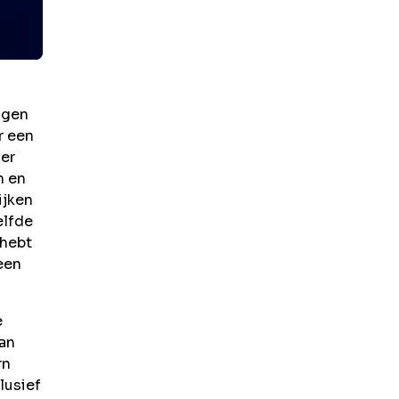
igen
r een
ier
n en
ijken
elfde
 hebt
een
e
van
rn
lusief