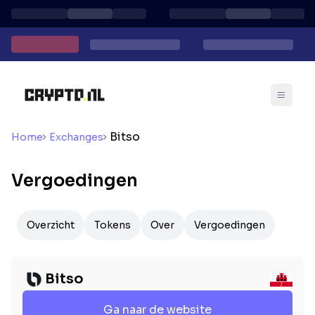
Bitso
Home
Exchanges
Vergoedingen
Overzicht
Tokens
Over
Vergoedingen
Bitso
Ga naar de website