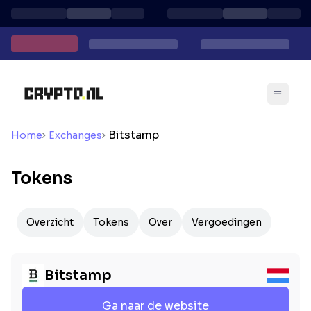
Bitstamp
Home
Exchanges
Tokens
Overzicht
Tokens
Over
Vergoedingen
Bitstamp
Ga naar de website