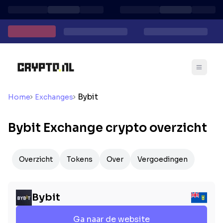
Bybit
Home
Exchanges
Bybit Exchange crypto overzicht
Overzicht
Tokens
Over
Vergoedingen
Bybit
Ga naar de website