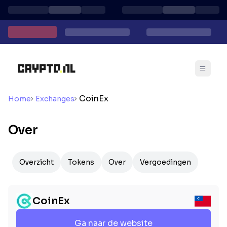
CoinEx
Home
Exchanges
Over
Overzicht
Tokens
Over
Vergoedingen
CoinEx
Ga naar de website