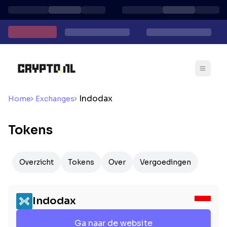
Indodax
Home
Exchanges
Tokens
Overzicht
Tokens
Over
Vergoedingen
Indodax
Ga naar de website