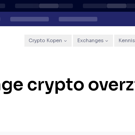
Crypto Kopen
Exchanges
Kenni
ge crypto overz