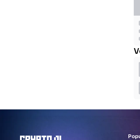
V
Popu