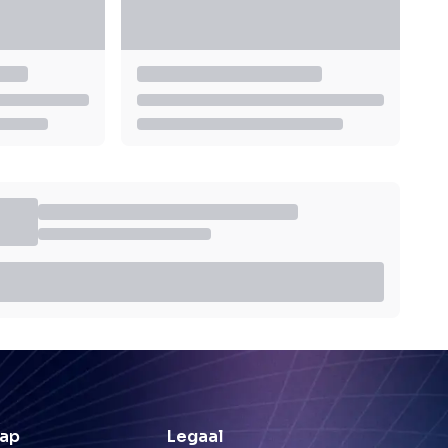
ap
Legaal