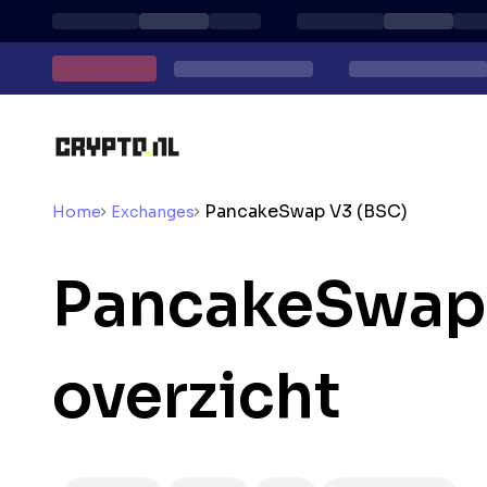
PancakeSwap V3 (BSC)
Home
Exchanges
PancakeSwap 
overzicht