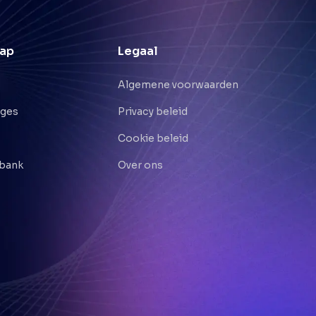
ap
Legaal
Algemene voorwaarden
nges
Privacy beleid
Cookie beleid
bank
Over ons