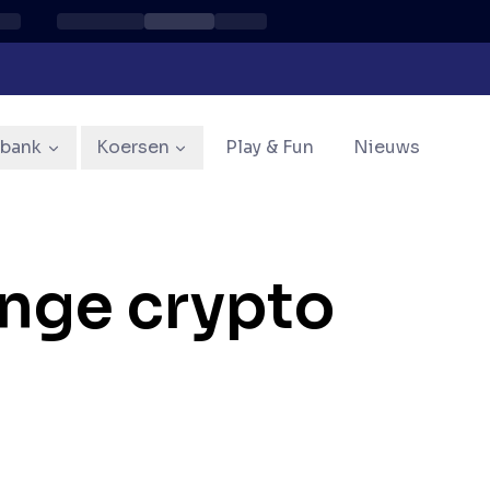
sbank
Koersen
Play & Fun
Nieuws
nge crypto