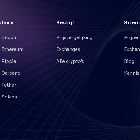
laire
Bedrijf
Sitem
 Bitcoin
Prijsvergelijking
Prijzen
 Ethereum
Exchanges
Excha
 Ripple
Alle crypto's
Blog
 Cardano
Kennis
 Tether
 Solana
©
2026
Crypto . NL
Alle rechten voorbehouden