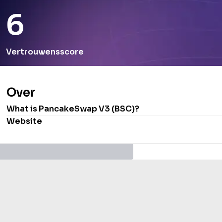
6
Vertrouwensscore
Over
What is
PancakeSwap V3 (BSC)
?
Website