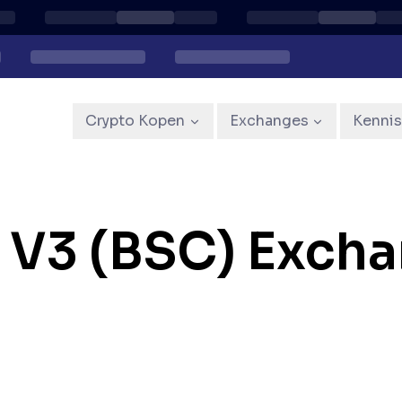
Crypto Kopen
Exchanges
Kenni
V3 (BSC) Excha