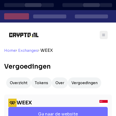
WEEX
Home
Exchanges
Vergoedingen
Overzicht
Tokens
Over
Vergoedingen
WEEX
Ga naar de website