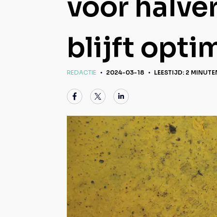
voor halve
blijft opti
REDACTIE
2024-03-18
LEESTIJD: 2 MINUTE