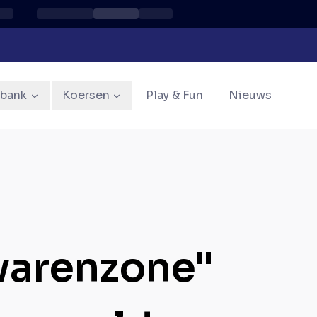
sbank
Koersen
Play & Fun
Nieuws
evarenzone"