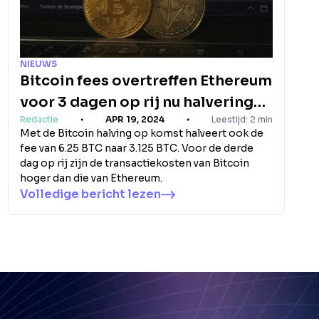
NIEUWS
Bitcoin fees overtreffen Ethereum
voor 3 dagen op rij nu halvering
Redactie
APR 19, 2024
Leestijd: 2 min
nadert
Met de Bitcoin halving op komst halveert ook de
fee van 6.25 BTC naar 3.125 BTC. Voor de derde
dag op rij zijn de transactiekosten van Bitcoin
hoger dan die van Ethereum.
Volledige bericht lezen