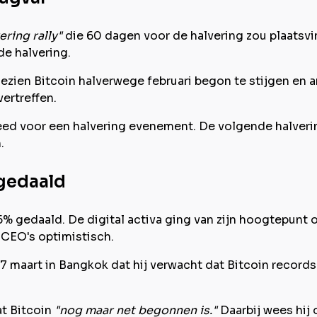
ering rally"
die 60 dagen voor de halvering zou plaatsv
de halvering.
gezien Bitcoin halverwege februari begon te stijgen en an
ertreffen.
 deed voor een halvering evenement. De volgende halveri
.
 gedaald
8,5% gedaald. De digital activa ging van zijn hoogtepunt 
n CEO's optimistisch.
 maart in Bangkok dat hij verwacht dat Bitcoin records 
at Bitcoin
"nog maar net begonnen is."
Daarbij wees hij 