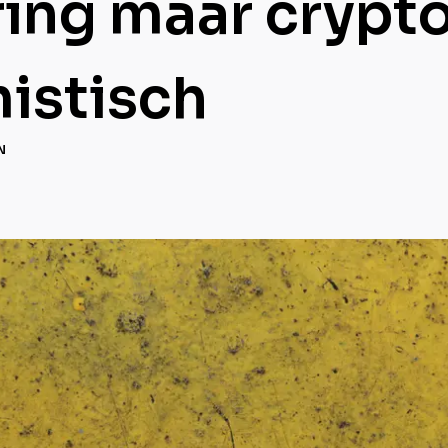
ring maar crypt
mistisch
N