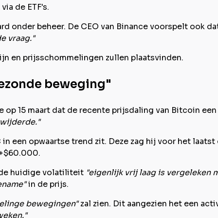
via de ETF's.
rd onder beheer. De CEO van Binance voorspelt ook da
e vraag."
 zijn en prijsschommelingen zullen plaatsvinden.
 gezonde beweging"
e op 15 maart dat de recente prijsdaling van Bitcoin ee
ijderde."
C in een opwaartse trend zit. Deze zag hij voor het laats
 +$60.000.
e huidige volatiliteit
"eigenlijk vrij laag is vergeleken
ename"
in de prijs.
selinge bewegingen"
zal zien. Dit aangezien het een act
weken."