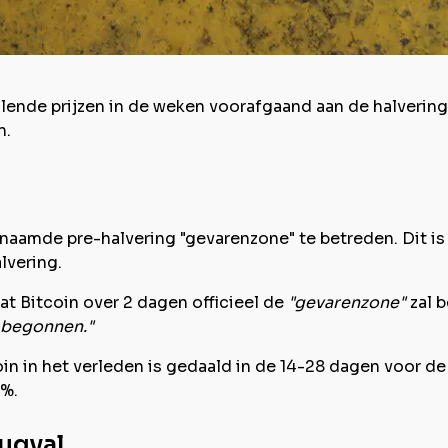
ende prijzen in de weken voorafgaand aan de halvering. H
n.
naamde pre-halvering "gevarenzone" te betreden. Dit is 
lvering.
at Bitcoin over 2 dagen officieel de
"gevarenzone"
zal 
n begonnen."
coin in het verleden is gedaald in de 14-28 dagen voor d
0%.
rugval