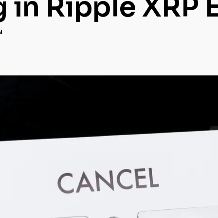
 in Ripple XRP 
N