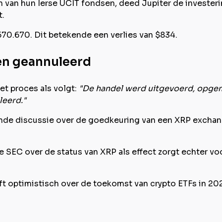
n van hun Ierse UCIT fondsen, deed Jupiter de investeri
t.
570.670. Dit betekende een verlies van $834.
en geannuleerd
t proces als volgt:
"De handel werd uitgevoerd, opgem
leerd."
ende discussie over de goedkeuring van een XRP exchang
de SEC over de status van XRP als effect zorgt echter vo
ft optimistisch over de toekomst van crypto ETFs in 202