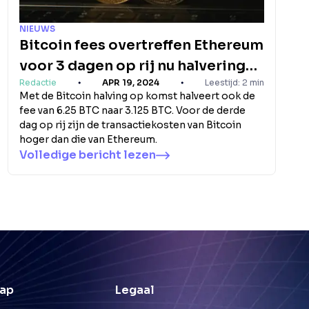
NIEUWS
Bitcoin fees overtreffen Ethereum
voor 3 dagen op rij nu halvering
Redactie
APR 19, 2024
Leestijd: 2 min
nadert
Met de Bitcoin halving op komst halveert ook de
fee van 6.25 BTC naar 3.125 BTC. Voor de derde
dag op rij zijn de transactiekosten van Bitcoin
hoger dan die van Ethereum.
Volledige bericht lezen
ap
Legaal