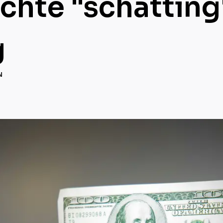
chte "schatting
g
N