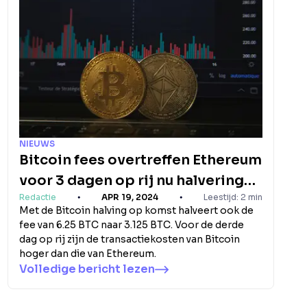
NIEUWS
Bitcoin fees overtreffen Ethereum
voor 3 dagen op rij nu halvering
Redactie
APR 19, 2024
Leestijd: 2 min
nadert
Met de Bitcoin halving op komst halveert ook de
fee van 6.25 BTC naar 3.125 BTC. Voor de derde
dag op rij zijn de transactiekosten van Bitcoin
hoger dan die van Ethereum.
Volledige bericht lezen