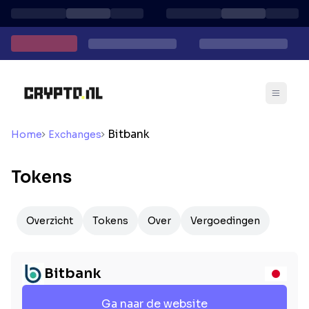
Bitbank
Home
Exchanges
Tokens
Overzicht
Tokens
Over
Vergoedingen
Bitbank
Ga naar de website