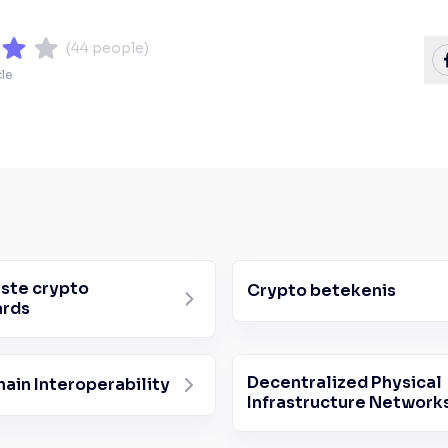
(
44
people)
cle
este crypto
Crypto betekenis
ards
Decentralized Physical
ain Interoperability
Infrastructure Network