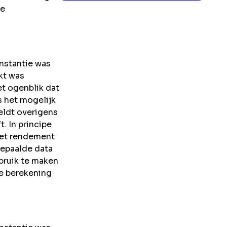
de
instantie was
kt was
t ogenblik dat
s het mogelijk
eldt overigens
. In principe
het rendement
bepaalde data
bruik te maken
te berekening