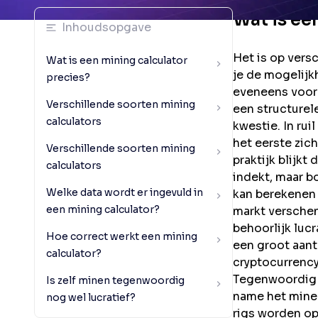
Wat is ee
Inhoudsopgave
Het is op vers
Wat is een mining calculator
je de mogelijk
precies?
eveneens voor 
Verschillende soorten mining
een structurel
calculators
kwestie. In rui
het eerste zich
Verschillende soorten mining
praktijk blijkt
calculators
indekt, maar b
Welke data wordt er ingevuld in
kan berekenen 
een mining calculator?
markt versche
behoorlijk lucr
Hoe correct werkt een mining
een groot aant
calculator?
cryptocurrency
Tegenwoordig 
Is zelf minen tegenwoordig
name het minen
nog wel lucratief?
rigs worden op