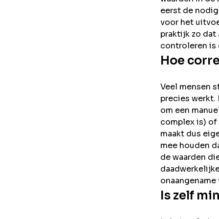
eerst de nodige
voor het uitvo
praktijk zo da
controleren is
Hoe corre
Veel mensen st
precies werkt. 
om een manuele
complex is) of
maakt dus eigen
mee houden dat
de waarden die
daadwerkelijke
onaangename v
Is zelf m