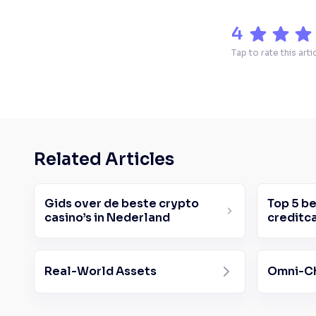
4
Tap to rate this arti
Related Articles
Gids over de beste crypto
Top 5 b
casino’s in Nederland
creditc
Real-World Assets
Omni-Ch