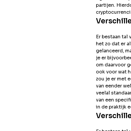
partijen. Hierd
cryptocurrenci
Verschill
Er bestaan tal 
het zo dat er 
gelanceerd, ma
je er bijvoorb
om daarvoor ge
ook voor wat h
zou je er met 
van eender wel
veelal standaa
van een specif
in de praktijk 
Verschill