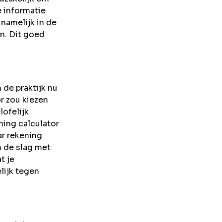
e informatie
namelijk in de
jn. Dit goed
 de praktijk nu
or zou kiezen
lofelijk
ning calculator
ar rekening
n de slag met
t je
lijk tegen