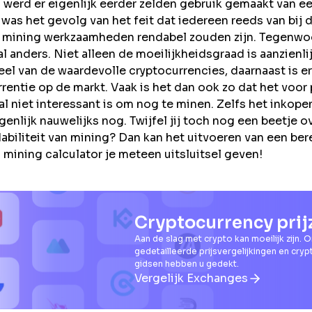
n werd er eigenlijk eerder zelden gebruik gemaakt van e
 was het gevolg van het feit dat iedereen reeds van bij d
ar mining werkzaamheden rendabel zouden zijn. Tegenwoo
l anders. Niet alleen de moeilijkheidsgraad is aanzien
eel van de waardevolle cryptocurrencies, daarnaast is e
entie op de markt. Vaak is het dan ook zo dat het voor 
l niet interessant is om nog te minen. Zelfs het inkope
genlijk nauwelijks nog. Twijfel jij toch nog een beetje o
abiliteit van mining? Dan kan het uitvoeren van een be
 mining calculator je meteen uitsluitsel geven!
Cryptocurrency prij
Aan de slag met crypto kan moeilijk zijn. 
gedetailleerde prijsvergelijkingen en cry
gidsen hebben u gedekt.
Vergelijk Exchanges