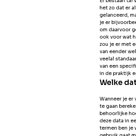
Er bestaan tal 
het zo dat er 
gelanceerd, ma
je er bijvoorb
om daarvoor ge
ook voor wat h
zou je er met 
van eender wel
veelal standaa
van een specif
in de praktijk 
Welke dat
Wanneer je er 
te gaan bereke
behoorlijke ho
deze data in e
termen ben je 
gebruik gaat m