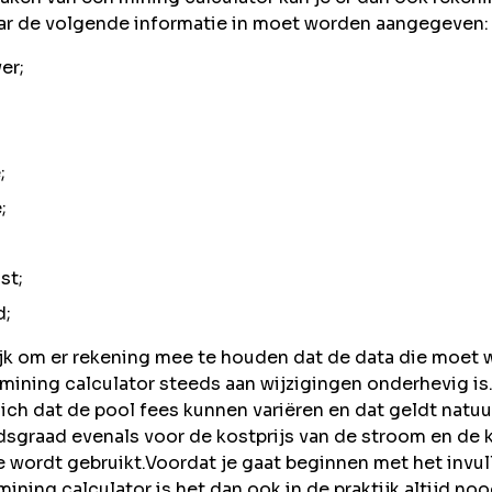
ar de volgende informatie in moet worden aangegeven:
er;
;
;
st;
d;
ijk om er rekening mee te houden dat de data die moet
 mining calculator steeds aan wijzigingen onderhevig is
zich dat de pool fees kunnen variëren en dat geldt natuu
dsgraad evenals voor de kostprijs van de stroom en de 
 wordt gebruikt.Voordat je gaat beginnen met het invull
ining calculator is het dan ook in de praktijk altijd no