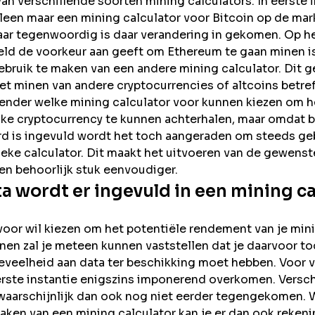
van verschillende soorten mining calculators. In eerste 
alleen maar een mining calculator voor Bitcoin op de mar
ar tegenwoordig is daar verandering in gekomen. Op he
eeld de voorkeur aan geeft om Ethereum te gaan minen i
bruik te maken van een andere mining calculator. Dit g
et minen van andere cryptocurrencies of altcoins betreft
eender welke mining calculator voor kunnen kiezen om 
ke cryptocurrency te kunnen achterhalen, maar omdat 
rd is ingevuld wordt het toch aangeraden om steeds ge
ieke calculator. Dit maakt het uitvoeren van de gewens
een behoorlijk stuk eenvoudiger.
a wordt er ingevuld in een mining ca
voor wil kiezen om het potentiële rendement van je mini
nen zal je meteen kunnen vaststellen dat je daarvoor t
eveelheid aan data ter beschikking moet hebben. Voor 
erste instantie enigszins imponerend overkomen. Versc
waarschijnlijk dan ook nog niet eerder tegengekomen. 
aken van een mining calculator kan je er dan ook reken