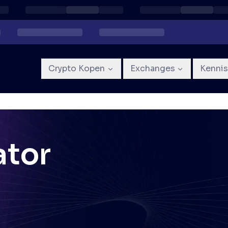
Crypto Kopen
Exchanges
Kenni
ator