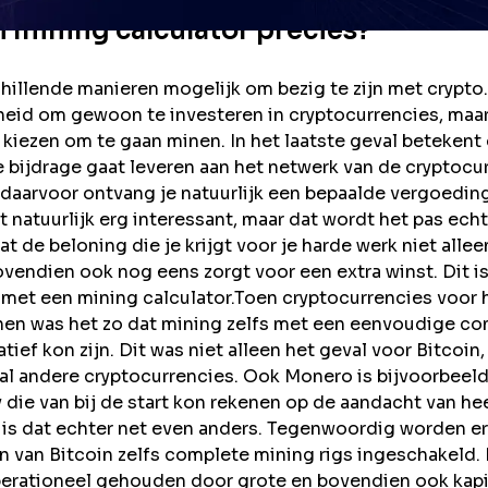
n mining calculator precies?
chillende manieren mogelijk om bezig te zijn met crypto.
heid om gewoon te investeren in cryptocurrencies, maar 
kiezen om te gaan minen. In het laatste geval betekent d
e bijdrage gaat leveren aan het netwerk van de cryptocu
l daarvoor ontvang je natuurlijk een bepaalde vergoeding.
t natuurlijk erg interessant, maar dat wordt het pas ech
 dat de beloning die je krijgt voor je harde werk niet alle
ovendien ook nog eens zorgt voor een extra winst. Dit is
met een mining calculator.Toen cryptocurrencies voor 
nen was het zo dat mining zelfs met een eenvoudige c
atief kon zijn. Dit was niet alleen het geval voor Bitcoin
al andere cryptocurrencies. Ook Monero is bijvoorbeel
 die van bij de start kon rekenen op de aandacht van he
is dat echter net even anders. Tegenwoordig worden er
 van Bitcoin zelfs complete mining rigs ingeschakeld.
erationeel gehouden door grote en bovendien ook kapi