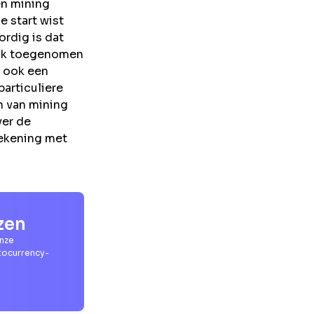
en mining
e start wist
rdig is dat
lijk toegenomen
r ook een
particuliere
n van mining
ver de
rekening met
zen
Onze
ptocurrency-