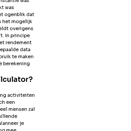
instantie was
kt was
t ogenblik dat
s het mogelijk
eldt overigens
. In principe
het rendement
bepaalde data
bruik te maken
te berekening
lculator?
ng activiteiten
och een
veel mensen zal
hillende
Wanneer je
ing mee