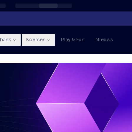
sbank
Koersen
Play & Fun
Nieuws