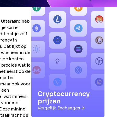
 Uiteraard heb
je kan er
it dat je zelf
rrency in
 Dat lijkt op
t wanneer in de
en de kosten
 precies wat je
het eerst op de
omputer
, maar ook voor
d een
Cryptocurrency
el wat miners.
prijzen
 voor met
Vergelijk Exchanges
 Deze mining
taalkrachtige